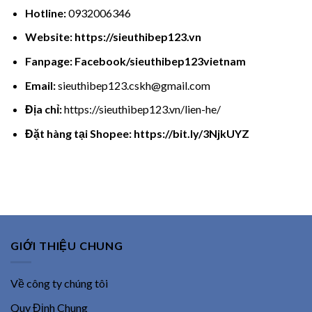
Hotline:
0932006346
Website:
https://sieuthibep123.vn
Fanpage:
Facebook/sieuthibep123vietnam
Email:
sieuthibep123.cskh@gmail.com
Địa chỉ:
https://sieuthibep123.vn/lien-he/
Đặt hàng tại Shopee:
https://bit.ly/3NjkUYZ
GIỚI THIỆU CHUNG
Về công ty chúng tôi
Quy Định Chung