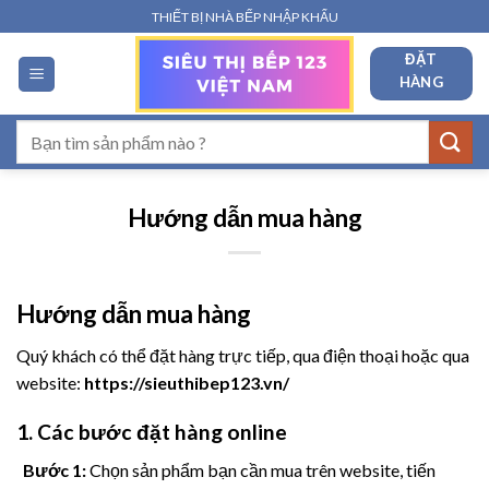
Bỏ
THIẾT BỊ NHÀ BẾP NHẬP KHẨU
qua
ĐẶT
nội
HÀNG
dung
Tìm
kiếm:
Hướng dẫn mua hàng
Hướng dẫn mua hàng
Quý khách có thể đặt hàng trực tiếp, qua điện thoại hoặc qua
website:
https://sieuthibep123.vn/
1. Các bước đặt hàng online
Bước 1:
Chọn sản phẩm bạn cần mua trên website, tiến