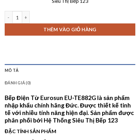
Siêu Thị Bếp 123
20,300,
Bếp Điện Từ Eurosun EU-TE882G số lượng
THÊM VÀO GIỎ HÀNG
MÔ TẢ
ĐÁNH GIÁ (0)
Bếp Điện Từ Eurosun EU-TE882G
là sản phẩm
nhập khẩu chính hãng Đức. Được thiết kế tinh
tế với nhiều tính năng hiện đại. Sản phẩm được
phân phối bởi
Hệ Thống Siêu Thị Bếp 123
ĐẶC TÍNH SẢN PHẨM