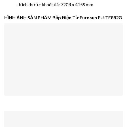
– Kích thước khoét đá: 720R x 415S mm
HÌNH ẢNH SẢN PHẨM
Bếp Điện Từ Eurosun EU-TE882G