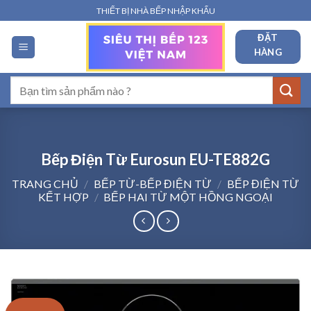
Bỏ
THIẾT BỊ NHÀ BẾP NHẬP KHẨU
qua
ĐẶT
nội
HÀNG
dung
Tìm
kiếm:
Bếp Điện Từ Eurosun EU-TE882G
TRANG CHỦ
/
BẾP TỪ-BẾP ĐIỆN TỪ
/
BẾP ĐIỆN TỪ
KẾT HỢP
/
BẾP HAI TỪ MỘT HỒNG NGOẠI