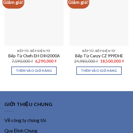
Giảm giá!
Giảm giá!
BẾP TỪ-BẾP ĐIỆN TỪ
BẾP TỪ-BẾP ĐIỆN TỪ
Bếp Từ Chefs EH-DIH2000A
Bếp Từ Canzy CZ 999DHE
Giá
Giá
Giá
Giá
7,590,000
₫
6,290,000
₫
24,980,000
₫
18,500,000
₫
gốc
hiện
gốc
hiện
là:
tại
là:
tại
THÊM VÀO GIỎ HÀNG
THÊM VÀO GIỎ HÀNG
7,590,000 ₫.
là:
24,980,000 ₫.
là:
6,290,000 ₫.
18,50
GIỚI THIỆU CHUNG
Về công ty chúng tôi
Quy Định Chung