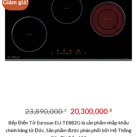
Giảm giá!
Giá
Giá
23,890,000
20,300,000
₫
₫
gốc
hiện
Bếp Điện Từ Eurosun EU-TE882G là sản phẩm nhập khẩu
là:
tại
chính hãng từ Đức. Sản phẩm được phân phối bởi Hệ Thống
23,890,000 ₫.
là: