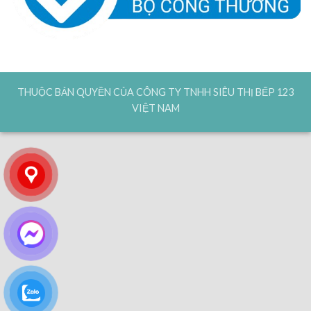
THUỘC BẢN QUYỀN CỦA CÔNG TY TNHH SIÊU THỊ BẾP 123
VIỆT NAM