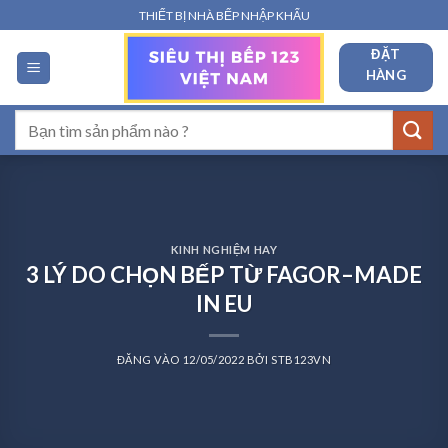
Bỏ
THIẾT BỊ NHÀ BẾP NHẬP KHẨU
qua
ĐẶT
nội
HÀNG
dung
Tìm
kiếm:
KINH NGHIỆM HAY
3 LÝ DO CHỌN BẾP TỪ FAGOR–MADE
IN EU
ĐĂNG VÀO
12/05/2022
BỞI
STB123VN