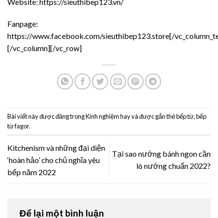
Website:
https://sieuthibep123.vn/
Fanpage:
https://www.facebook.com/sieuthibep123.store
[/vc_column_t
[/vc_column][/vc_row]
Bài viết này được đăng trong
Kinh nghiệm hay
và được gắn thẻ
bếp từ
,
bếp
từ fagor
.
Kitchenism và những đại diện
Tại sao nướng bánh ngon cần
‘hoàn hảo’ cho chủ nghĩa yêu
lò nướng chuẩn 2022?
bếp năm 2022
Để lại một bình luận