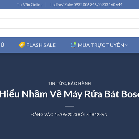
Tư Vấn Online
Hotline/ Zalo: 0932 006 346 / 0903 160 644
HỦ
FLASH SALE
MUA TRỰC TUYẾN
TIN TỨC
,
BẢO HÀNH
 Hiểu Nhầm Về Máy Rửa Bát Bos
ĐĂNG VÀO
15/05/2023
BỞI
STB123VN