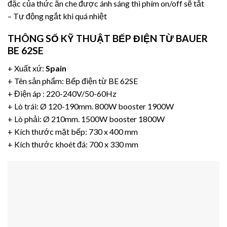
đặc của thức ăn che được ánh sáng thì phím on/off sẽ tắt
– Tự động ngắt khi quá nhiệt
THÔNG SỐ KỸ THUẬT BẾP ĐIỆN TỪ BAUER
BE 62SE
+ Xuất xứ:
Spain
+ Tên sản phẩm: Bếp điện từ BE 62SE
+ Điện áp : 220-240V/50-60Hz
+ Lò trái: Ø 120-190mm. 800W booster 1900W
+ Lò phải: Ø 210mm. 1500W booster 1800W
+ Kích thước mặt bếp: 730 x 400 mm
+ Kích thước khoét đá: 700 x 330 mm