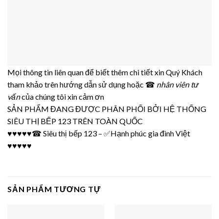
Mọi thông tin liên quan để biết thêm chi tiết xin Quý Khách
tham khảo trên hướng dẫn sử dụng hoặc ☎
nhân viên tư
vấn
của chúng tôi xin cảm ơn
SẢN PHẨM ĐANG ĐƯỢC PHÂN PHỐI BỞI
HỆ THỐNG
SIÊU THỊ BẾP 123
TRÊN TOÀN QUỐC
♥♥♥♥♥☎
Siêu thị bếp 123
– ✅
Hạnh phúc gia đình Việt
♥♥♥♥♥
SẢN PHẨM TƯƠNG TỰ