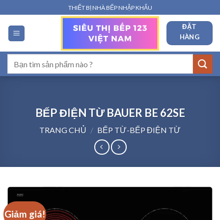
Bỏ
THIẾT BỊ NHÀ BẾP NHẬP KHẨU
qua
ĐẶT
nội
HÀNG
dung
Tìm
kiếm:
BẾP ĐIỆN TỪ BAUER BE 62SE
TRANG CHỦ
/
BẾP TỪ-BẾP ĐIỆN TỪ
Giảm giá!