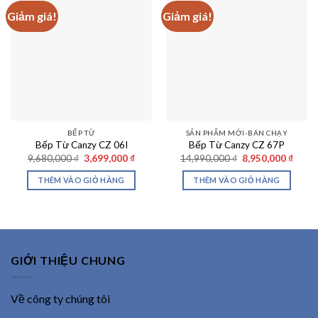
Giảm giá!
Giảm giá!
BẾP TỪ
SẢN PHẨM MỚI-BÁN CHẠY
Bếp Từ Canzy CZ 06I
Bếp Từ Canzy CZ 67P
Giá
Giá
Giá
Giá
9,680,000
₫
3,699,000
₫
14,990,000
₫
8,950,000
₫
gốc
hiện
gốc
hiện
là:
tại
là:
tại
THÊM VÀO GIỎ HÀNG
THÊM VÀO GIỎ HÀNG
9,680,000 ₫.
là:
14,990,000 ₫.
là:
3,699,000 ₫.
8,950
GIỚI THIỆU CHUNG
Về công ty chúng tôi