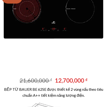
Giá
Giá
21,600,000
12,700,000
₫
₫
gốc
hiện
BẾP TỪ BAUER BE 62SE được thiết kế 2 vùng nấu theo tiêu
là:
tại
chuẩn A++ tiết kiệm năng lượng điện.
21,600,000 ₫.
là:
12,700,