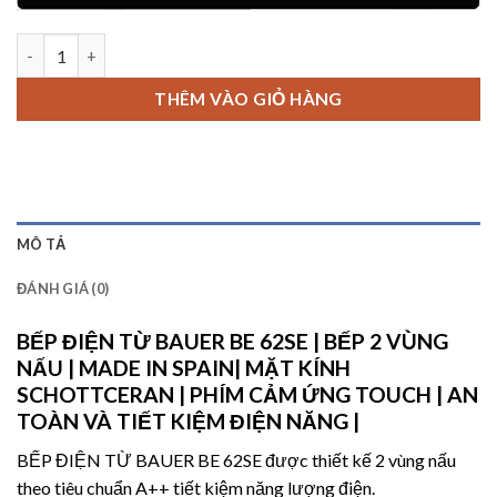
BẾP ĐIỆN TỪ BAUER BE 62SE số lượng
THÊM VÀO GIỎ HÀNG
MÔ TẢ
ĐÁNH GIÁ (0)
BẾP ĐIỆN TỪ BAUER BE 62SE
| BẾP 2 VÙNG
NẤU | MADE IN SPAIN| MẶT KÍNH
SCHOTTCERAN | PHÍM CẢM ỨNG TOUCH | AN
TOÀN VÀ TIẾT KIỆM ĐIỆN NĂNG |
BẾP ĐIỆN TỪ BAUER BE 62SE được thiết kế 2 vùng nấu
theo tiêu chuẩn A++ tiết kiệm năng lượng điện.