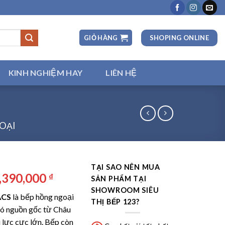
SHOPING ONLINE
GIỎ HÀNG
KINH NGHIỆM HAY
LIÊN HỆ
OẠI
TẠI SAO NÊN MUA
iá
Giá
,390,000
₫
SẢN PHẨM TẠI
ốc
hiện
SHOWROOM SIÊU
ACS
là bếp hồng ngoại
:
tại
THỊ BẾP 123?
có nguồn gốc từ Châu
0,490,000 ₫.
là:
u lực cực lớn. Bếp còn