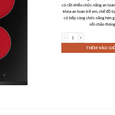
có rất nhiều chức năng an toàn
khóa an toàn trẻ em, chế độ t
có bếp cùng chức năng hẹn gi
nồi chảo thông
Bếp điện từ Fagor 3MFT-2AC s
THÊM VÀO GI