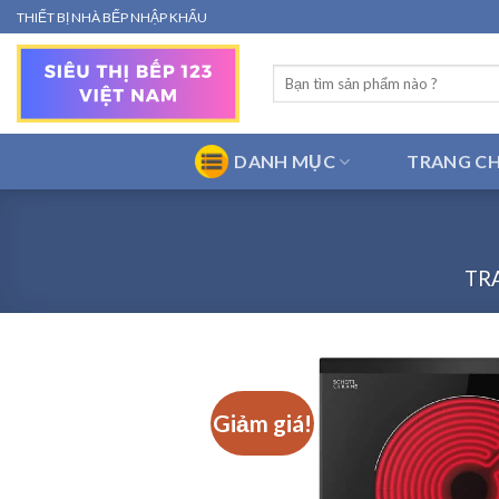
Bỏ
THIẾT BỊ NHÀ BẾP NHẬP KHẨU
qua
nội
Tìm
dung
kiếm:
DANH MỤC
TRANG C
TR
Giảm giá!