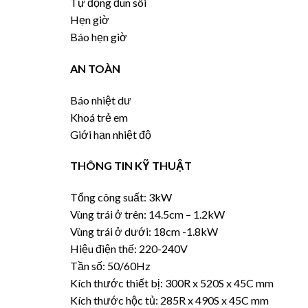
Tự động đun sôi
Hẹn giờ
Báo hẹn giờ
AN TOÀN
Báo nhiệt dư
Khoá trẻ em
Giới hạn nhiệt độ
THÔNG TIN KỸ THUẬT
Tổng công suất: 3kW
Vùng trái ở trên: 14.5cm – 1.2kW
Vùng trái ở dưới: 18cm -1.8kW
Hiệu điện thế: 220-240V
Tần số: 50/60Hz
Kích thước thiết bị: 300R x 520S x 45C mm
Kích thước hộc tủ: 285R x 490S x 45C mm