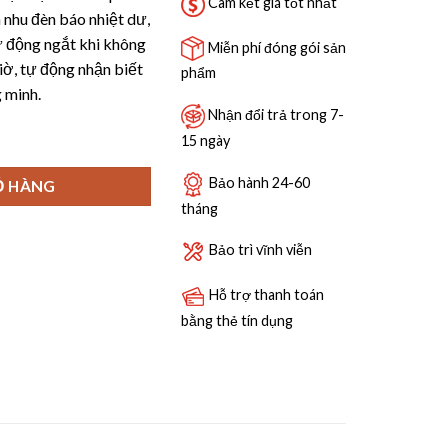
9,390,000 ₫.
Cam kết giá tốt nhất
 nhu đèn báo nhiệt dư,
ự động ngắt khi không
Miễn phí đóng gói sản
ờ, tự động nhận biết
phẩm
 minh.
Nhận đổi trả trong 7-
ố lượng
15 ngày
Bảo hành 24-60
Ỏ HÀNG
tháng
Bảo trì vĩnh viễn
Hỗ trợ thanh toán
bằng thẻ tín dụng