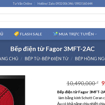
Tư Vấn Online
Hotline/ Zalo: 0932 006 346 / 0903 160 644
HỦ
FLASH SALE
MUA TRỰC TUYẾN
Bếp điện từ Fagor 3MFT-2AC
ANG CHỦ
/
BẾP TỪ-BẾP ĐIỆN TỪ
/
BẾP HỒNG NG
G
10,490,000
9
₫
g
Bếp điện từ Fagor 3MFT-2
là
làm bằng kính Schott Ceran 
1
Âu có khả năng chịu nhiệt chị