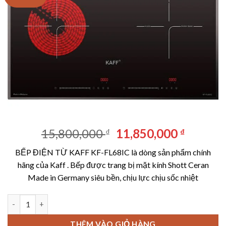
Giá
Giá
15,800,000
11,850,000
₫
₫
gốc
hiện
BẾP ĐIỆN TỪ KAFF KF-FL68IC là dòng sản phẩm chính
là:
tại
hãng của Kaff . Bếp được trang bị mặt kính Shott Ceran
15,800,000 ₫.
là:
Made in Germany siêu bền, chịu lực chịu sốc nhiệt
11,850,
BẾP ĐIỆN TỪ KAFF KF-FL68IC số lượng
THÊM VÀO GIỎ HÀNG