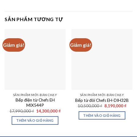
SẢN PHẨM TƯƠNG TỰ
Giảm giá!
Giảm giá!
SẢN PHẨM MỚI-BÁN CHẠY
SẢN PHẨM MỚI-BÁN CHẠY
Bếp điện từ Chefs EH
Bếp từ đôi Chefs EH-DIH32B
MIX544P
Giá
Giá
10,500,000
₫
8,190,000
₫
gốc
hiện
Giá
Giá
17,990,000
₫
14,300,000
₫
là:
tại
gốc
hiện
THÊM VÀO GIỎ HÀNG
10,500,000 ₫.
là:
là:
tại
THÊM VÀO GIỎ HÀNG
8,190
17,990,000 ₫.
là:
14,300,000 ₫.