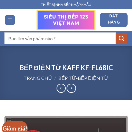
Bỏ
THIẾT BỊ NHÀ BẾP NHẬP KHẨU
qua
ĐẶT
nội
HÀNG
dung
Tìm
kiếm:
BẾP ĐIỆN TỪ KAFF KF-FL68IC
TRANG CHỦ
/
BẾP TỪ-BẾP ĐIỆN TỪ
Giảm giá!