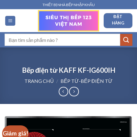
Bỏ
THIẾT BỊ NHÀ BẾP NHẬP KHẨU
qua
ĐẶT
nội
HÀNG
dung
Tìm
kiếm:
Bếp điện từ KAFF KF-IG600IH
TRANG CHỦ
/
BẾP TỪ-BẾP ĐIỆN TỪ
Giảm giá!