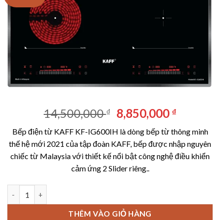
Giá
Giá
14,500,000
8,850,000
₫
₫
gốc
hiện
Bếp điện từ KAFF KF-IG600IH là dòng bếp từ thông minh
là:
tại
thế hệ mới 2021 của tập đoàn KAFF, bếp được nhập nguyên
14,500,000 ₫.
là:
chiếc từ Malaysia với thiết kế nổi bật công nghệ điều khiển
8,850,00
cảm ứng 2 Slider riêng..
Bếp điện từ KAFF KF-IG600IH số lượng
THÊM VÀO GIỎ HÀNG