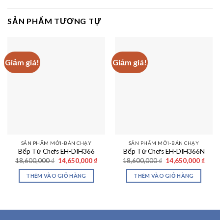
SẢN PHẨM TƯƠNG TỰ
Giảm giá!
Giảm giá!
SẢN PHẨM MỚI-BÁN CHẠY
SẢN PHẨM MỚI-BÁN CHẠY
Bếp Từ Chefs EH-DIH366
Bếp Từ Chefs EH-DIH366N
Giá
Giá
Giá
Giá
18,600,000
₫
14,650,000
₫
18,600,000
₫
14,650,000
₫
gốc
hiện
gốc
hiện
là:
tại
là:
tại
THÊM VÀO GIỎ HÀNG
THÊM VÀO GIỎ HÀNG
18,600,000 ₫.
là:
18,600,000 ₫.
là:
14,650,000 ₫.
14,65