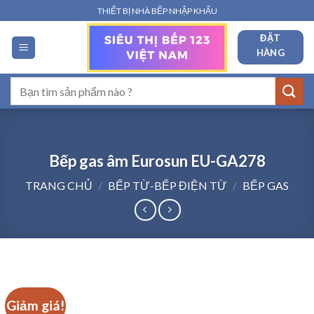
Bỏ
THIẾT BỊ NHÀ BẾP NHẬP KHẨU
qua
ĐẶT
nội
HÀNG
dung
Tìm
kiếm:
Bếp gas âm Eurosun EU-GA278
TRANG CHỦ
/
BẾP TỪ-BẾP ĐIỆN TỪ
/
BẾP GAS
Giảm giá!