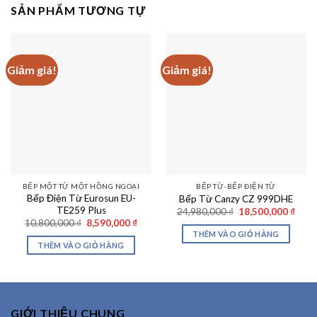
SẢN PHẨM TƯƠNG TỰ
Giảm giá!
Giảm giá!
BẾP MỘT TỪ MỘT HỒNG NGOẠI
BẾP TỪ-BẾP ĐIỆN TỪ
Bếp Điện Từ Eurosun EU-
Bếp Từ Canzy CZ 999DHE
TE259 Plus
Giá
Giá
24,980,000
₫
18,500,000
₫
gốc
hiện
Giá
Giá
10,800,000
₫
8,590,000
₫
là:
tại
gốc
hiện
THÊM VÀO GIỎ HÀNG
24,980,000 ₫.
là:
là:
tại
THÊM VÀO GIỎ HÀNG
18,50
10,800,000 ₫.
là:
8,590,000 ₫.
GIỚI THIỆU CHUNG