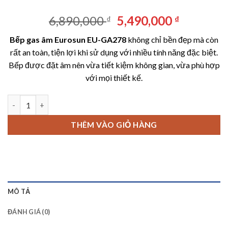
Giá
Giá
6,890,000
5,490,000
₫
₫
gốc
hiện
Bếp gas âm Eurosun EU-GA278
không chỉ bền đẹp mà còn
là:
tại
rất an toàn, tiện lợi khi sử dụng với nhiều tính năng đặc biệt.
6,890,000 ₫.
là:
Bếp được đặt âm nên vừa tiết kiệm không gian, vừa phù hợp
5,490,00
với mọi thiết kế.
Bếp gas âm Eurosun EU-GA278 số lượng
THÊM VÀO GIỎ HÀNG
MÔ TẢ
ĐÁNH GIÁ (0)