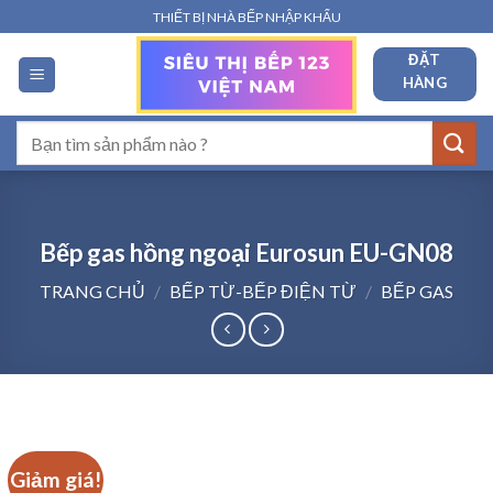
Bỏ
THIẾT BỊ NHÀ BẾP NHẬP KHẨU
qua
ĐẶT
nội
HÀNG
dung
Tìm
kiếm:
Bếp gas hồng ngoại Eurosun EU-GN08
TRANG CHỦ
/
BẾP TỪ-BẾP ĐIỆN TỪ
/
BẾP GAS
Giảm giá!