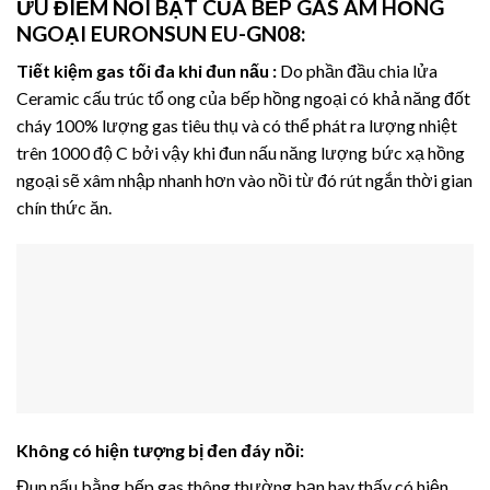
ƯU ĐI
ỂM NỔI BẬT CỦA BẾP GAS ÂM HỒNG
NGOẠI EURONSUN
EU-GN08
:
Tiết kiệm gas tối đa khi đun nấu :
Do phần đầu chia lửa
Ceramic cấu trúc tổ ong của bếp hồng ngoại có khả năng đốt
cháy 100% lượng gas tiêu thụ và có thể phát ra lượng nhiệt
trên 1000 độ C bởi vậy khi đun nấu năng lượng bức xạ hồng
ngoại sẽ xâm nhập nhanh hơn vào nồi từ đó rút ngắn thời gian
chín thức ăn.
Không có hiện tượng bị đen đáy nồi:
Đun nấu bằng bếp gas thông thường bạn hay thấy có hiện