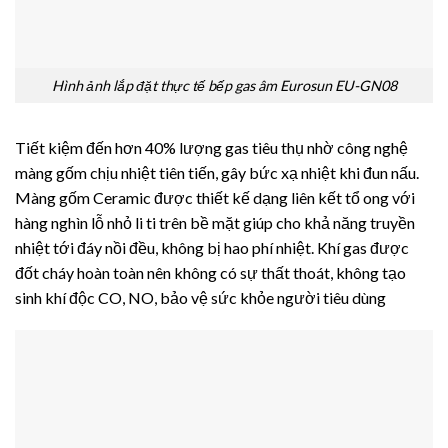
Hình ảnh lắp đặt thực tế bếp gas âm Eurosun EU-GN08
Tiết kiệm đến hơn 40% lượng gas tiêu thụ nhờ công nghệ
màng gốm chịu nhiệt tiên tiến, gây bức xạ nhiệt khi đun nấu.
Màng gốm Ceramic được thiết kế dạng liên kết tổ ong với
hàng nghìn lỗ nhỏ li ti trên bề mặt giúp cho khả năng truyền
nhiệt tới đáy nồi đều, không bị hao phí nhiệt. Khí gas được
đốt cháy hoàn toàn nên không có sự thất thoát, không tạo
sinh khí độc CO, NO, bảo vệ sức khỏe người tiêu dùng