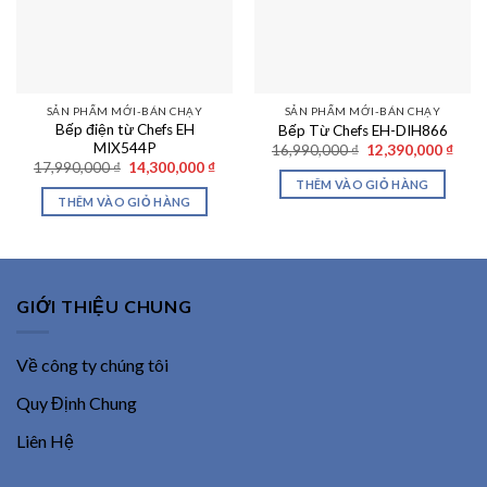
SẢN PHẨM MỚI-BÁN CHẠY
SẢN PHẨM MỚI-BÁN CHẠY
Bếp điện từ Chefs EH
Bếp Từ Chefs EH-DIH866
MIX544P
Giá
Giá
16,990,000
₫
12,390,000
₫
gốc
hiện
Giá
Giá
17,990,000
₫
14,300,000
₫
là:
tại
gốc
hiện
THÊM VÀO GIỎ HÀNG
16,990,000 ₫.
là:
là:
tại
THÊM VÀO GIỎ HÀNG
12,39
17,990,000 ₫.
là:
14,300,000 ₫.
GIỚI THIỆU CHUNG
Về công ty chúng tôi
Quy Định Chung
Liên Hệ