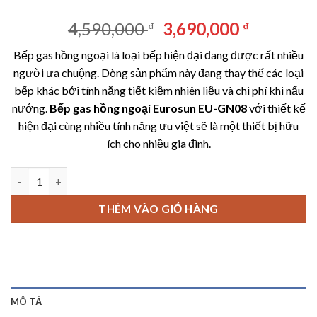
Giá
Giá
4,590,000
3,690,000
₫
₫
gốc
hiện
Bếp gas hồng ngoại là loại bếp hiện đại đang được rất nhiều
là:
tại
người ưa chuộng. Dòng sản phẩm này đang thay thế các loại
4,590,000 ₫.
là:
bếp khác bởi tính năng tiết kiệm nhiên liệu và chi phí khi nấu
3,690,00
nướng.
Bếp gas hồng ngoại Eurosun EU-GN08
với thiết kế
hiện đại cùng nhiều tính năng ưu việt sẽ là một thiết bị hữu
ích cho nhiều gia đình.
Bếp gas hồng ngoại Eurosun EU-GN08 số lượng
THÊM VÀO GIỎ HÀNG
MÔ TẢ