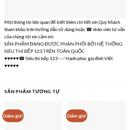
Mọi thông tin liên quan để biết thêm chi tiết xin Quý Khách
tham khảo trên hướng dẫn sử dụng hoặc ☎ nhân viên tư vấn
của chúng tôi xin cảm ơn
SẢN PHẨM ĐANG ĐƯỢC PHÂN PHỐI BỞI
HỆ THỐNG
SIÊU THỊ BẾP 123
TRÊN TOÀN QUỐC
♥♥♥♥♥☎
Siêu thị bếp 123
– ✅
Hạnh phúc gia đình Việt
♥♥♥♥♥
SẢN PHẨM TƯƠNG TỰ
Giảm giá!
Giảm giá!