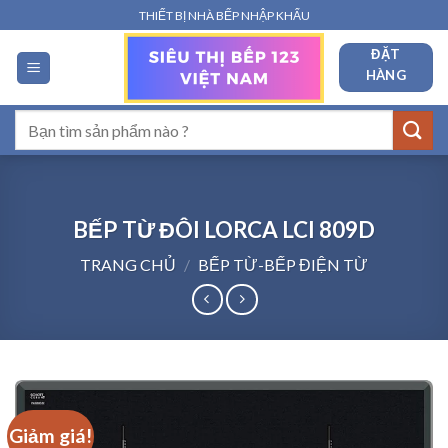
Bỏ
THIẾT BỊ NHÀ BẾP NHẬP KHẨU
qua
ĐẶT
nội
HÀNG
dung
Tìm
kiếm:
BẾP TỪ ĐÔI LORCA LCI 809D
TRANG CHỦ
/
BẾP TỪ-BẾP ĐIỆN TỪ
Giảm giá!