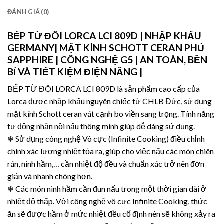
ĐÁNH GIÁ (0)
BẾP TỪ ĐÔI LORCA LCI 809D
| NHẬP KHẨU
GERMANY| MẶT KÍNH SCHOTT CERAN PHỦ
SAPPHIRE | CÔNG NGHỆ G5 | AN TOÀN, BỀN
BỈ VÀ TIẾT KIỆM ĐIỆN NĂNG |
BẾP TỪ ĐÔI LORCA LCI 809D là sản phẩm cao cấp của
Lorca được nhập khẩu nguyên chiếc từ CHLB Đức, sử dụng
mặt kính Schott ceran vát cạnh bo viền sang trọng. Tính năng
tự động nhận nồi nấu thông minh giúp dễ dàng sử dụng.
❄ Sử dụng công nghệ Vô cực (Infinite Cooking) điều chỉnh
chính xác lượng nhiệt tỏa ra, giúp cho việc nấu các món chiên
rán, ninh hầm,… cần nhiệt độ đều và chuẩn xác trở nên đơn
giản và nhanh chóng hơn.
❄ Các món ninh hầm cần đun nấu trong một thời gian dài ở
nhiệt độ thấp. Với công nghệ vô cực Infinite Cooking, thức
ăn sẽ được hầm ở mức nhiệt đều cố định nên sẽ không xảy ra