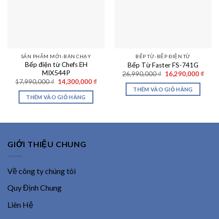
SẢN PHẨM MỚI-BÁN CHẠY
BẾP TỪ-BẾP ĐIỆN TỪ
Bếp điện từ Chefs EH
Bếp Từ Faster FS-741G
MIX544P
Giá
Giá
26,990,000
₫
16,290,000
₫
gốc
hiện
Giá
Giá
17,990,000
₫
14,300,000
₫
là:
tại
gốc
hiện
THÊM VÀO GIỎ HÀNG
26,990,000 ₫.
là:
là:
tại
THÊM VÀO GIỎ HÀNG
16,29
17,990,000 ₫.
là:
14,300,000 ₫.
GIỚI THIỆU CHUNG
Về công ty chúng tôi
Quy Định Chung
Liên Hệ