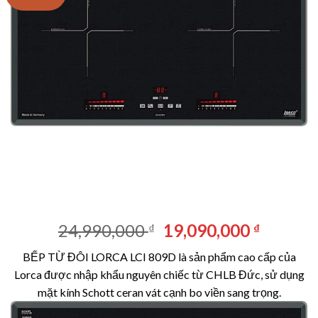
Giá
Giá
24,990,000
19,090,000
₫
₫
gốc
hiện
BẾP TỪ ĐÔI LORCA LCI 809D là sản phẩm cao cấp của
là:
tại
Lorca được nhập khẩu nguyên chiếc từ CHLB Đức, sử dụng
24,990,000 ₫.
là:
mặt kính Schott ceran vát cạnh bo viền sang trọng.
19,090,