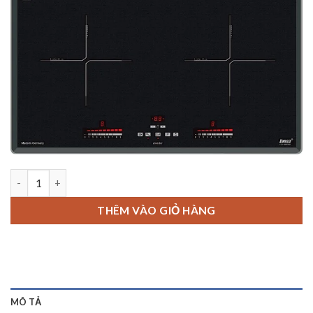
BẾP TỪ ĐÔI LORCA LCI 809D số lượng
THÊM VÀO GIỎ HÀNG
MÔ TẢ