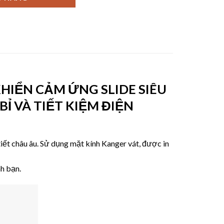
KHIỂN CẢM ỨNG SLIDE SIÊU
Ỉ VÀ TIẾT KIỆM ĐIỆN
iết châu âu. Sử dụng mặt kính Kanger vát, được in
h bạn.