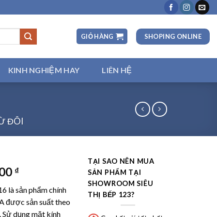
SHOPING ONLINE
GIỎ HÀNG
KINH NGHIỆM HAY
LIÊN HỆ
Ừ ĐÔI
TẠI SAO NÊN MUA
000
₫
SẢN PHẨM TẠI
SHOWROOM SIÊU
 là sản phẩm chính
THỊ BẾP 123?
LA
được sản suất theo
u. Sử dụng mặt kính