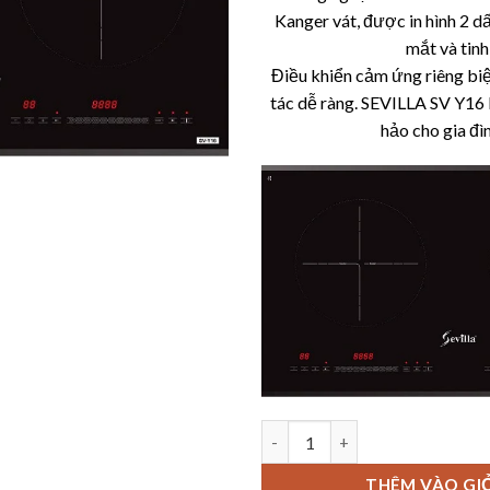
Kanger vát, được in hình 2 d
mắt và tinh
Điều khiển cảm ứng riêng biệ
tác dễ ràng. SEVILLA SV Y16 
hảo cho gia đì
BẾP TỪ ĐÔI SEVILLA SV Y16 số
THÊM VÀO GI