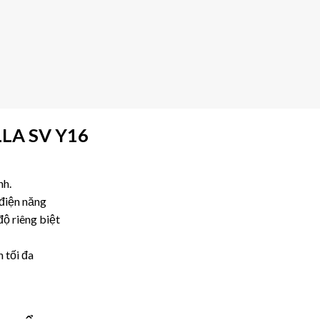
LA SV Y16
nh.
 điện năng
ộ riêng biệt
 tối đa