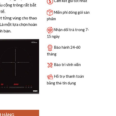
Cam kết giá tốt nhất
ấu cộng trông rất bắt
 tế.
Miễn phí đóng gói sản
t từng vùng cho thao
phẩm
Là một lựa chọn hoàn
Nhận đổi trả trong 7-
nh bạn.
15 ngày
Bảo hành 24-60
tháng
Bảo trì vĩnh viễn
Hỗ trợ thanh toán
bằng thẻ tín dụng
 lượng
Ỏ HÀNG