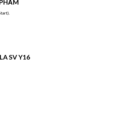
 PHẨM
tart).
LA SV Y16