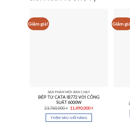
Giảm giá!
Giảm gi
SẢN PHẨM MỚI-BÁN CHẠY
BẾP TỪ CATA IB772 VỚI CÔNG
SUẤT 6000W
Giá
Giá
23,760,000
₫
11,490,000
₫
gốc
hiện
là:
tại
THÊM VÀO GIỎ HÀNG
23,760,000 ₫.
là:
11,490,000 ₫.