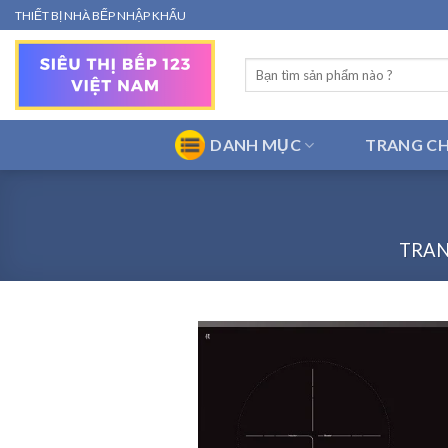
Bỏ
THIẾT BỊ NHÀ BẾP NHẬP KHẨU
qua
nội
Tìm
dung
kiếm:
DANH MỤC
TRANG C
TRAN