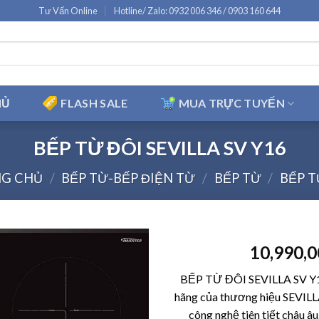
Tư Vấn Online
Hotline/ Zalo: 0932 006 346 / 0903 160 644
HỦ
FLASH SALE
MUA TRỰC TUYẾN
BẾP TỪ ĐÔI SEVILLA SV Y16
G CHỦ
/
BẾP TỪ-BẾP ĐIỆN TỪ
/
BẾP TỪ
/
BẾP T
10,990,
BẾP TỪ ĐÔI SEVILLA SV Y16
hãng của thương hiệu
SEVIL
công nghệ tiên tiết châu â