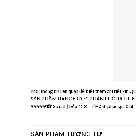
Mọi thông tin liên quan để biết thêm chi tiết xin
SẢN PHẨM ĐANG ĐƯỢC PHÂN PHỐI BỞI
HỆ 
♥♥♥♥♥☎ Siêu thị bếp 123 – ✅
Hạnh phúc gia đình 
SẢN PHẨM TƯƠNG TỰ