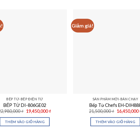
á!
Giảm giá!
BẾP TỪ-BẾP ĐIỆN TỪ
SẢN PHẨM MỚI-BÁN CHẠY
BẾP TỪ DI-806GE02
Bếp Từ Chefs EH-DIH88
Giá
Giá
Giá
22,980,000
₫
19,450,000
₫
21,500,000
₫
16,450,000
gốc
hiện
gốc
là:
tại
là:
THÊM VÀO GIỎ HÀNG
THÊM VÀO GIỎ HÀNG
22,980,000 ₫.
là:
21,500,000 
19,450,000 ₫.