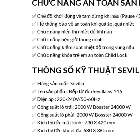
CHỨC NĂNG AN TOÀN SẢN
✅ Chế độ khởi động và tam dừng khi nấu (Pause / S
✅ Hệ thống bảo vệ an toàn khi quá áp, quá nhiệt
✅ Chức năng hiển thị nhiệt độ khi nấu
✅ Chức năng hẹn giờ thông minh
✅ Chức năng kiểm soát nhiệt độ trong vùng nấu
✅ Chức năng khóa trẻ em an toàn Child Lock
THÔNG SỐ KỸ THUẬT SEVIL
✅ Hãng sản xuất:
Sevilla
✅ Tên sản phẩm: Bếp từ đôi Sevilla Sv Y16
✅ Điện áp : 220-240V/50-60Hz
✅ Công suất lò trái: 2000 W Bosster 24000 W
✅ Công suất lò phải: 2000 W Bosster 24000 W
✅ Kích thước mặt kính : 730 X 420 mm
✅ Kích thước khoét đá: 680 X 380 mm