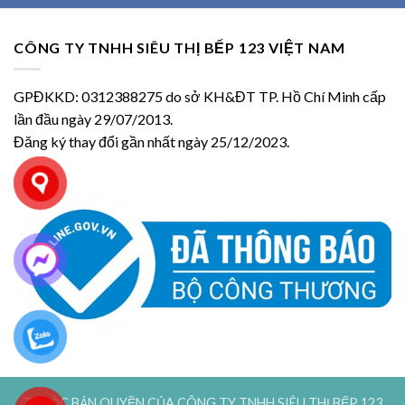
CÔNG TY TNHH SIÊU THỊ BẾP 123 VIỆT NAM
GPĐKKD: 0312388275 do sở KH&ĐT TP. Hồ Chí Minh cấp
lần đầu ngày 29/07/2013.
Đăng ký thay đổi gần nhất ngày 25/12/2023.
THUỘC BẢN QUYỀN CỦA CÔNG TY TNHH SIÊU THỊ BẾP 123