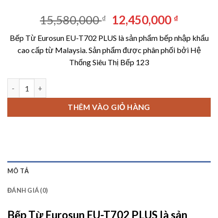
Giá
Giá
15,580,000
12,450,000
₫
₫
gốc
hiện
Bếp Từ Eurosun EU-T702 PLUS là sản phẩm bếp nhập khẩu
là:
tại
cao cấp từ Malaysia. Sản phẩm được phân phối bởi Hệ
15,580,000 ₫.
là:
Thống Siêu Thị Bếp 123
12,450,
Bếp Từ Eurosun EU-T702 PLUS số lượng
THÊM VÀO GIỎ HÀNG
MÔ TẢ
ĐÁNH GIÁ (0)
Bếp Từ Eurosun EU-T702 PLUS là sản