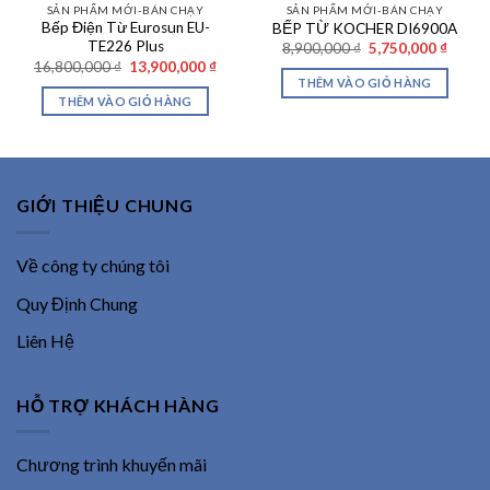
SẢN PHẨM MỚI-BÁN CHẠY
SẢN PHẨM MỚI-BÁN CHẠY
Bếp Điện Từ Eurosun EU-
BẾP TỪ KOCHER DI6900A
TE226 Plus
Giá
Giá
8,900,000
₫
5,750,000
₫
gốc
hiện
Giá
Giá
16,800,000
₫
13,900,000
₫
là:
tại
gốc
hiện
THÊM VÀO GIỎ HÀNG
8,900,000 ₫.
là:
là:
tại
THÊM VÀO GIỎ HÀNG
5,750,
16,800,000 ₫.
là:
13,900,000 ₫.
GIỚI THIỆU CHUNG
Về công ty chúng tôi
Quy Định Chung
Liên Hệ
HỖ TRỢ KHÁCH HÀNG
Chương trình khuyến mãi