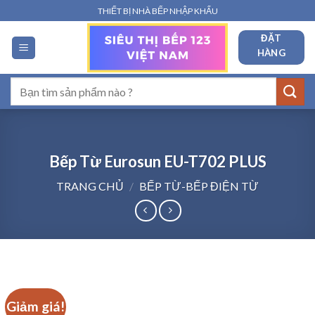
Bỏ
THIẾT BỊ NHÀ BẾP NHẬP KHẨU
qua
ĐẶT
nội
HÀNG
dung
Tìm
kiếm:
Bếp Từ Eurosun EU-T702 PLUS
TRANG CHỦ
/
BẾP TỪ-BẾP ĐIỆN TỪ
Giảm giá!