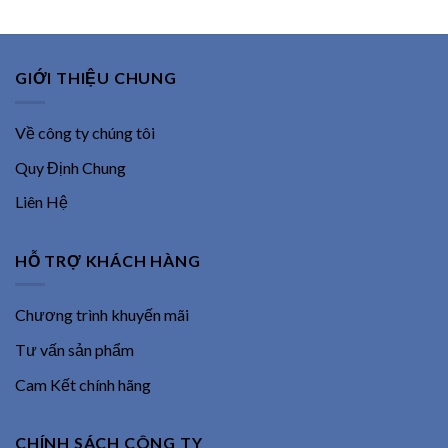
GIỚI THIỆU CHUNG
Về công ty chúng tôi
Quy Định Chung
Liên Hệ
HỖ TRỢ KHÁCH HÀNG
Chương trình khuyến mãi
Tư vấn sản phẩm
Cam Kết chính hãng
CHÍNH SÁCH CÔNG TY