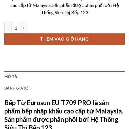
là:
tại
cao cấp từ Malaysia. Sản phẩm được phân phối bởi Hệ
13,800,000 ₫.
là:
Thống Siêu Thị Bếp 123
6,990,00
Bếp Từ Eurosun EU-T709 PRO số lượng
THÊM VÀO GIỎ HÀNG
MÔ TẢ
ĐÁNH GIÁ (0)
Bếp Từ Eurosun EU-T709 PRO
là sản
phẩm bếp nhập khẩu cao cấp từ Malaysia.
Sản phẩm được phân phối bởi
Hệ Thống
Siêu Thị Bếp 123