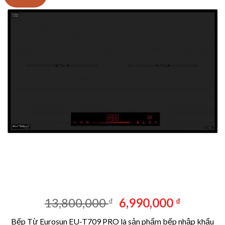
Giá
Giá
13,800,000
6,990,000
₫
₫
gốc
hiện
Bếp Từ Eurosun EU-T709 PRO là sản phẩm bếp nhập khẩu