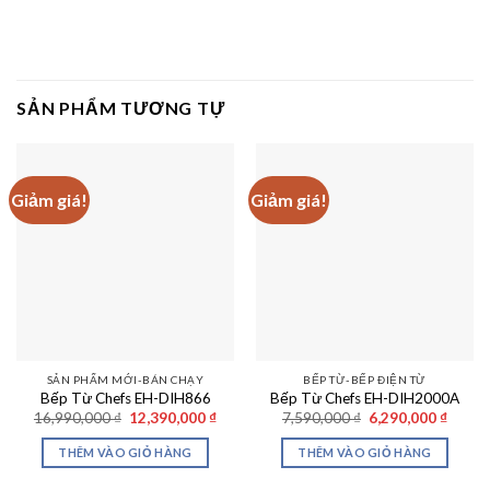
SẢN PHẨM TƯƠNG TỰ
Giảm giá!
Giảm giá!
SẢN PHẨM MỚI-BÁN CHẠY
BẾP TỪ-BẾP ĐIỆN TỪ
Bếp Từ Chefs EH-DIH866
Bếp Từ Chefs EH-DIH2000A
Giá
Giá
Giá
Giá
16,990,000
₫
12,390,000
₫
7,590,000
₫
6,290,000
₫
gốc
hiện
gốc
hiện
là:
tại
là:
tại
THÊM VÀO GIỎ HÀNG
THÊM VÀO GIỎ HÀNG
16,990,000 ₫.
là:
7,590,000 ₫.
là:
12,390,000 ₫.
6,290,