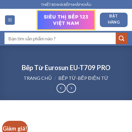
Bỏ
THIẾT BỊ NHÀ BẾP NHẬP KHẨU
qua
ĐẶT
nội
HÀNG
dung
Tìm
kiếm:
Bếp Từ Eurosun EU-T709 PRO
TRANG CHỦ
/
BẾP TỪ-BẾP ĐIỆN TỪ
Giảm giá!