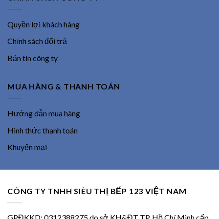
Quyền lợi khách hàng
Chính sách đổi trả
Bản tin công ty
MUA HÀNG & THANH TOÁN
Hướng dẫn mua hàng
Hình thức thanh toán
Khuyến mại
CÔNG TY TNHH SIÊU THỊ BẾP 123 VIỆT NAM
GPĐKKD: 0312388275 do sở KH&ĐT TP. Hồ Chí Minh cấp