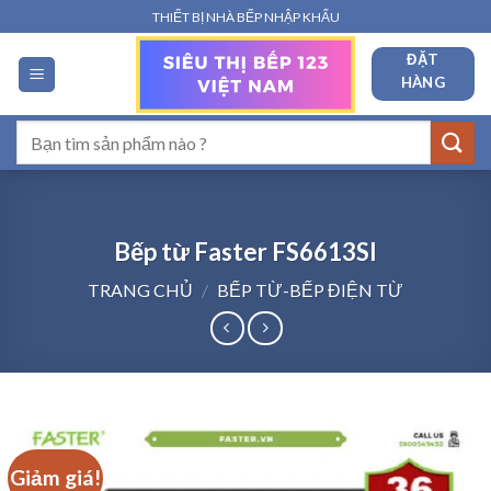
Bỏ
THIẾT BỊ NHÀ BẾP NHẬP KHẨU
qua
ĐẶT
nội
HÀNG
dung
Tìm
kiếm:
Bếp từ Faster FS6613SI
TRANG CHỦ
/
BẾP TỪ-BẾP ĐIỆN TỪ
Giảm giá!