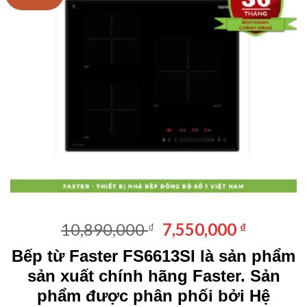
Giá
Giá
10,890,000
7,550,000
₫
₫
gốc
hiện
Bếp từ Faster FS6613SI là sản phẩm
là:
tại
sản xuất chính hãng Faster. Sản
10,890,000 ₫.
là:
7,550,00
phẩm được phân phối bởi
Hệ