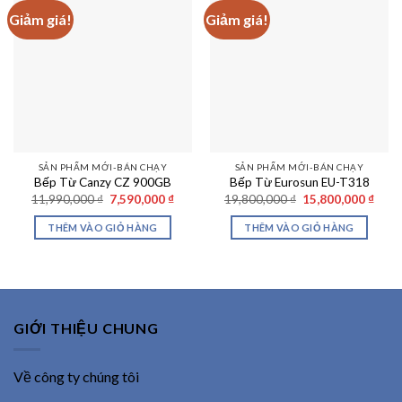
Giảm giá!
Giảm giá!
SẢN PHẨM MỚI-BÁN CHẠY
SẢN PHẨM MỚI-BÁN CHẠY
Bếp Từ Canzy CZ 900GB
Bếp Từ Eurosun EU-T318
Giá
Giá
Giá
Giá
11,990,000
₫
7,590,000
₫
19,800,000
₫
15,800,000
₫
gốc
hiện
gốc
hiện
là:
tại
là:
tại
THÊM VÀO GIỎ HÀNG
THÊM VÀO GIỎ HÀNG
11,990,000 ₫.
là:
19,800,000 ₫.
là:
7,590,000 ₫.
15,80
GIỚI THIỆU CHUNG
Về công ty chúng tôi