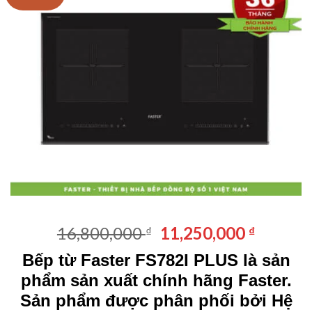
Giá
Giá
16,800,000
11,250,000
₫
₫
gốc
hiện
Bếp từ Faster FS782I PLUS là sản
là:
tại
phẩm sản xuất chính hãng Faster.
16,800,000 ₫.
là:
11,250,
Sản phẩm được phân phối bởi
Hệ