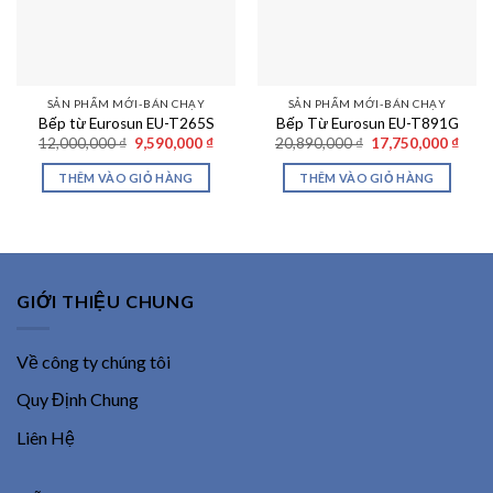
SẢN PHẨM MỚI-BÁN CHẠY
SẢN PHẨM MỚI-BÁN CHẠY
Bếp từ Eurosun EU-T265S
Bếp Từ Eurosun EU-T891G
Giá
Giá
Giá
Giá
12,000,000
₫
9,590,000
₫
20,890,000
₫
17,750,000
₫
gốc
hiện
gốc
hiện
là:
tại
là:
tại
THÊM VÀO GIỎ HÀNG
THÊM VÀO GIỎ HÀNG
12,000,000 ₫.
là:
20,890,000 ₫.
là:
9,590,000 ₫.
17,75
GIỚI THIỆU CHUNG
Về công ty chúng tôi
Quy Định Chung
Liên Hệ