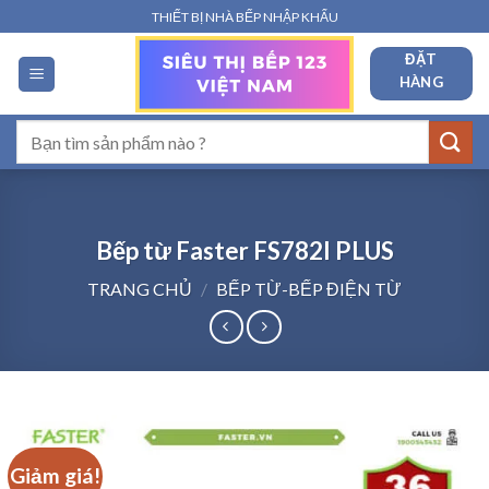
Bỏ
THIẾT BỊ NHÀ BẾP NHẬP KHẨU
qua
ĐẶT
nội
HÀNG
dung
Tìm
kiếm:
Bếp từ Faster FS782I PLUS
TRANG CHỦ
/
BẾP TỪ-BẾP ĐIỆN TỪ
Giảm giá!