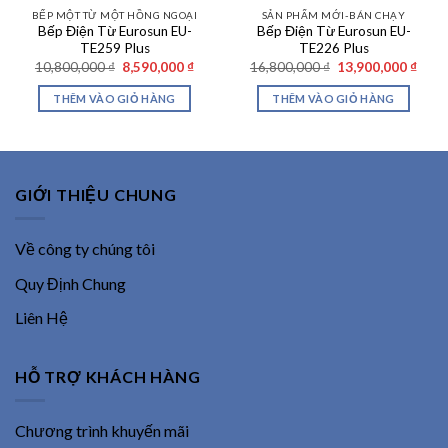
BẾP MỘT TỪ MỘT HỒNG NGOẠI
SẢN PHẨM MỚI-BÁN CHẠY
Bếp Điện Từ Eurosun EU-
Bếp Điện Từ Eurosun EU-
TE259 Plus
TE226 Plus
Giá
Giá
Giá
Giá
10,800,000
₫
8,590,000
₫
16,800,000
₫
13,900,000
₫
gốc
hiện
gốc
hiện
là:
tại
là:
tại
THÊM VÀO GIỎ HÀNG
THÊM VÀO GIỎ HÀNG
10,800,000 ₫.
là:
16,800,000 ₫.
là:
8,590,000 ₫.
13,90
GIỚI THIỆU CHUNG
Về công ty chúng tôi
Quy Định Chung
Liên Hệ
HỖ TRỢ KHÁCH HÀNG
Chương trình khuyến mãi