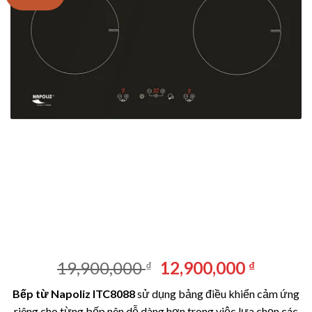
Giá
Giá
19,900,000
12,900,000
₫
₫
gốc
hiện
Bếp từ Napoliz ITC8088
sử dụng bảng điều khiển cảm ứng
là:
tại
riêng cho từng bếp nên dễ dàng hơn trong việc lựa chọn các