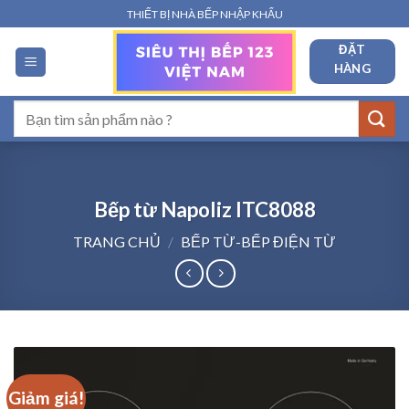
Bỏ
THIẾT BỊ NHÀ BẾP NHẬP KHẨU
qua
ĐẶT
nội
HÀNG
dung
Tìm
kiếm:
Bếp từ Napoliz ITC8088
TRANG CHỦ
/
BẾP TỪ-BẾP ĐIỆN TỪ
Giảm giá!