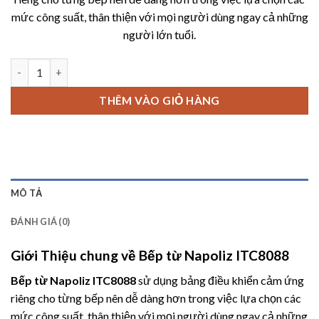
19,900,000 ₫.
là:
mức công suất, thân thiện với mọi người dùng ngay cả những
12,900,
người lớn tuổi.
Bếp từ Napoliz ITC8088 số lượng
THÊM VÀO GIỎ HÀNG
MÔ TẢ
ĐÁNH GIÁ (0)
Giới Thiệu chung về Bếp từ Napoliz ITC8088
Bếp từ Napoliz ITC8088
sử dụng bảng điều khiển cảm ứng
riêng cho từng bếp nên dễ dàng hơn trong việc lựa chọn các
mức công suất, thân thiện với mọi người dùng ngay cả những