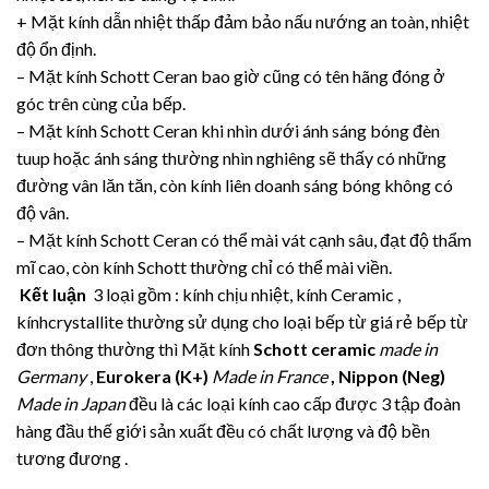
+ Mặt kính dẫn nhiệt thấp đảm bảo nấu nướng an toàn, nhiệt
độ ổn định.
– Mặt kính Schott Ceran bao giờ cũng có tên hãng đóng ở
góc trên cùng của bếp.
– Mặt kính Schott Ceran khi nhìn dưới ánh sáng bóng đèn
tuup hoặc ánh sáng thường nhìn nghiêng sẽ thấy có những
đường vân lăn tăn, còn kính liên doanh sáng bóng không có
độ vân.
– Mặt kính Schott Ceran có thể mài vát cạnh sâu, đạt độ thẩm
mĩ cao, còn kính Schott thường chỉ có thể mài viền.
Kết luận
3 loại gồm : kính chịu nhiệt, kính Ceramic ,
kínhcrystallite thường sử dụng cho loại bếp từ giá rẻ bếp từ
đơn thông thường thì Mặt kính
Schott ceramic
made in
Germany
,
Eurokera (K+)
Made in France
,
Nippon (Neg)
Made in Japan
đều là các loại kính cao cấp được 3 tập đoàn
hàng đầu thế giới sản xuất đều có chất lượng và độ bền
tương đương .