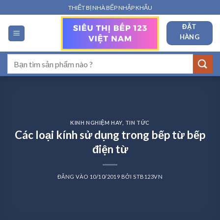
Bỏ
THIẾT BỊ NHÀ BẾP NHẬP KHẨU
qua
ĐẶT
nội
HÀNG
dung
Tìm
kiếm:
KINH NGHIỆM HAY
,
TIN TỨC
Các loại kính sử dụng trong bếp từ bếp
điện từ
ĐĂNG VÀO
10/10/2019
BỞI
STB123VN