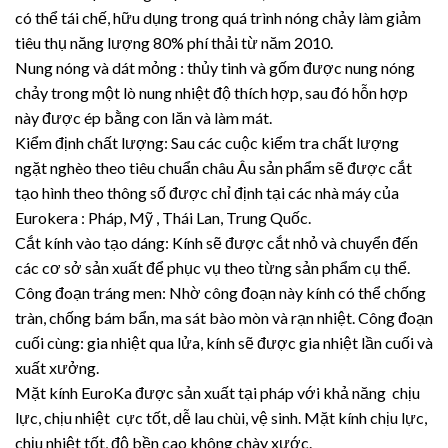
có thể tái chế, hữu dụng trong quá trình nóng chảy làm giảm
tiêu thụ năng lượng 80% phí thải từ năm 2010.
Nung nóng và dát mỏng : thủy tinh và gốm được nung nóng
chảy trong một lò nung nhiệt độ thích hợp, sau đó hỗn hợp
này được ép bằng con lăn và làm mát.
Kiểm định chất lượng: Sau các cuộc kiểm tra chất lượng
ngặt nghèo theo tiêu chuẩn châu Âu sản phẩm sẽ được cắt
tạo hình theo thông số được chỉ định tại các nhà máy của
Eurokera : Pháp, Mỹ , Thái Lan, Trung Quốc.
Cắt kính vào tạo dáng: Kính sẽ được cắt nhỏ và chuyển đến
các cơ sở sản xuất để phục vụ theo từng sản phẩm cụ thể.
Công đoạn tráng men: Nhờ công đoạn này kính có thể chống
tràn, chống bám bẩn, ma sát bào mòn và rạn nhiệt. Công đoạn
cuối cùng: gia nhiệt qua lửa, kính sẽ được gia nhiệt lần cuối và
xuất xưởng.
Mặt kính EuroKa được sản xuất tại pháp với khả năng chịu
lực, chịu nhiệt cực tốt, dễ lau chùi, vệ sinh. Mặt kính chịu lực,
chịu nhiệt tốt, độ bền cao không chày xước.