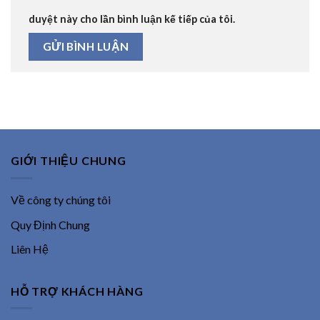
duyệt này cho lần bình luận kế tiếp của tôi.
GIỚI THIỆU CHUNG
Về công ty chúng tôi
Quy Định Chung
Liên Hệ
HỖ TRỢ KHÁCH HÀNG