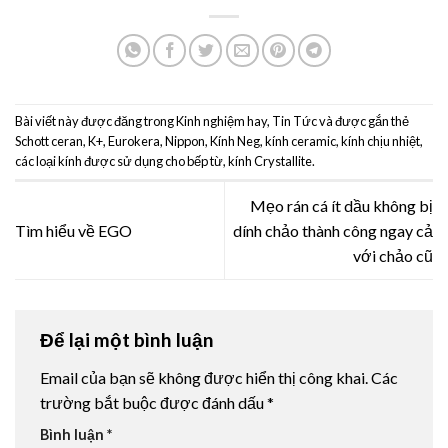
Bài viết này được đăng trong
Kinh nghiệm hay
,
Tin Tức
và được gắn thẻ
Schott ceran
,
K+
,
Eurokera
,
Nippon
,
Kính Neg
,
kính ceramic
,
kính chịu nhiệt
,
các loại kính được sử dụng cho bếp từ
,
kính Crystallite
.
Mẹo rán cá ít dầu không bị
Tìm hiểu về EGO
dính chảo thành công ngay cả
với chảo cũ
Để lại một bình luận
Email của bạn sẽ không được hiển thị công khai.
Các
trường bắt buộc được đánh dấu
*
Bình luận
*