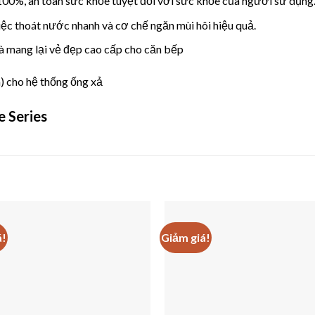
100%, an toàn sức khỏe tuyệt đối với sức khỏe của người sử dụng
ệc thoát nước nhanh và cơ chế ngăn mùi hôi hiệu quả.
 và mang lại vẻ đẹp cao cấp cho căn bếp
) cho hệ thống ống xả
e Series
á!
Giảm giá!