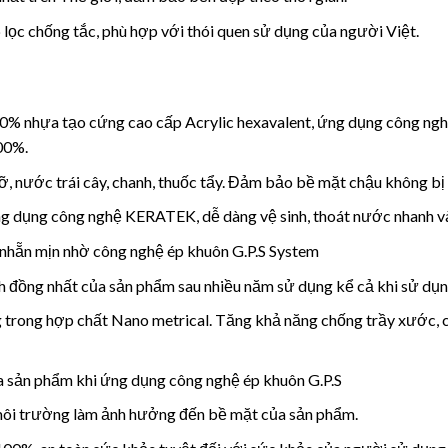
 lọc chống tắc, phù hợp với thói quen sử dụng của người Việt.
20% nhựa tạo cứng cao cấp Acrylic hexavalent, ứng dụng công nghệ
00%.
ỡ, nước trái cây, chanh, thuốc tẩy. Đảm bảo bề mặt chậu không bị
g dụng công nghệ KERATEK, dễ dàng vệ sinh, thoát nước nhanh và
nhẵn mịn nhờ công nghệ ép khuôn G.P.S System
nh đồng nhất của sản phẩm sau nhiều năm sử dụng kể cả khi sử d
g trong hợp chất Nano metrical. Tăng khả năng chống trầy xước,
a sản phẩm khi ứng dụng công nghệ ép khuôn G.P.S
 môi trường làm ảnh hưởng đến bề mặt của sản phẩm.