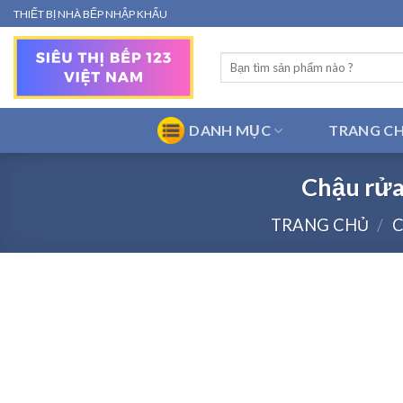
Bỏ
THIẾT BỊ NHÀ BẾP NHẬP KHẨU
qua
nội
Tìm
dung
kiếm:
DANH MỤC
TRANG C
Chậu rửa
TRANG CHỦ
/
C