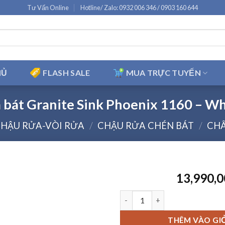
Tư Vấn Online
Hotline/ Zalo: 0932 006 346 / 0903 160 644
HỦ
FLASH SALE
MUA TRỰC TUYẾN
 bát Granite Sink Phoenix 1160 – Whi
HẬU RỬA-VÒI RỬA
/
CHẬU RỬA CHÉN BÁT
/
CHÂ
13,990,
Chậu rửa bát Granite Sink Phoe
THÊM VÀO GI