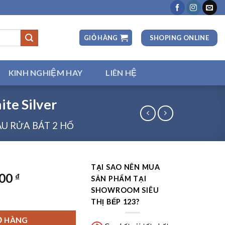
SHOPING ONLINE
GIỎ HÀNG
KINH NGHIỆM HAY
LIÊN HỆ
te Silver
U RỬA BÁT 2 HỐ
TẠI SAO NÊN MUA
000
₫
SẢN PHẨM TẠI
SHOWROOM SIÊU
nix 1160 – White Silver số lượng
THỊ BẾP 123?
Ỏ HÀNG