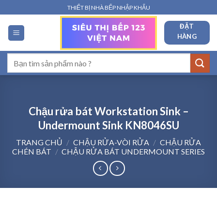
Bỏ
THIẾT BỊ NHÀ BẾP NHẬP KHẨU
qua
ĐẶT
nội
HÀNG
dung
Tìm
kiếm:
Chậu rửa bát Workstation Sink –
Undermount Sink KN8046SU
TRANG CHỦ
/
CHẬU RỬA-VÒI RỬA
/
CHẬU RỬA
CHÉN BÁT
/
CHẬU RỬA BÁT UNDERMOUNT SERIES