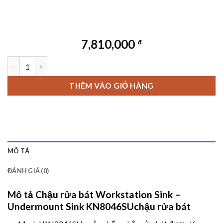
7,810,000
₫
Chậu rửa bát Workstation Sink – Undermount Sink KN8046SU s
THÊM VÀO GIỎ HÀNG
MÔ TẢ
ĐÁNH GIÁ (0)
Mô tả
Chậu rửa bát Workstation Sink –
Undermount Sink KN8046SUchậu rửa bát