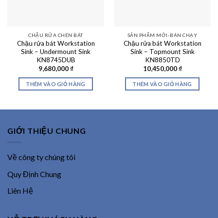
CHẬU RỬA CHÉN BÁT
SẢN PHẨM MỚI-BÁN CHẠY
Chậu rửa bát Workstation
Chậu rửa bát Workstation
Sink – Undermount Sink
Sink – Topmount Sink
KN8745DUB
KN8850TD
9,680,000
₫
10,450,000
₫
THÊM VÀO GIỎ HÀNG
THÊM VÀO GIỎ HÀNG
GIỚI THIỆU CHUNG
Về công ty chúng tôi
Quy Định Chung
Liên Hệ