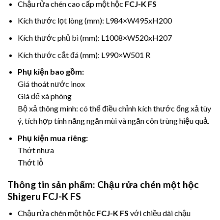
Chậu rửa chén cao cấp một hộc
FCJ-K FS
Kích thước lọt lòng (mm): L984×W495xH200
Kích thước phủ bì (mm): L1008×W520xH207
Kích thước cắt đá (mm): L990×W501 R
Phụ kiện bao gồm:
Giá thoát nước inox
Giá để xà phòng
Bộ xả thông minh: có thể điều chỉnh kích thước ống xả tùy
ý, tích hợp tính năng ngăn mùi và ngăn côn trùng hiệu quả.
Phụ kiện mua riêng:
Thớt nhựa
Thớt lỗ
Thông tin sản phẩm: Chậu rửa chén một hộc
Shigeru FCJ-K FS
Chậu rửa chén một hộc
FCJ-K FS
với chiều dài chậu