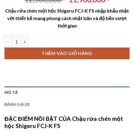
gốc
hiện
Chậu rửa chén một hộc Shigeru FCJ-K FS nhập khẩu nhật
là:
tại
với thiết kế mang phong cách nhật bản và độ bền vượt
12,500,000 ₫.
là:
thời gian
11,900,
Chậu rửa chén một hộc Shigeru FCJ-K FS số lượng
THÊM VÀO GIỎ HÀNG
MÔ TẢ
ĐÁNH GIÁ (0)
ĐẶC ĐIỂM NỒI BẬT CỦA Chậu rửa chén một
hộc Shigeru FCJ-K FS