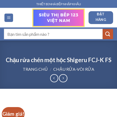
Bỏ
THIẾT BỊ NHÀ BẾP NHẬP KHẨU
qua
ĐẶT
nội
HÀNG
dung
Tìm
kiếm:
Chậu rửa chén một hộc Shigeru FCJ-K FS
TRANG CHỦ
/
CHẬU RỬA-VÒI RỬA
Giảm giá!