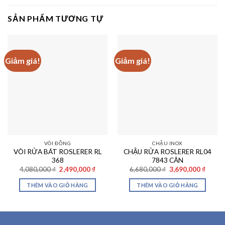
SẢN PHẨM TƯƠNG TỰ
Giảm giá!
Giảm giá!
VÒI ĐỒNG
CHẬU INOX
VÒI RỬA BÁT ROSLERER RL
CHẬU RỬA ROSLERER RL04
368
7843 CÂN
Giá
Giá
Giá
Giá
4,080,000
₫
2,490,000
₫
6,680,000
₫
3,690,000
₫
gốc
hiện
gốc
hiện
là:
tại
là:
tại
THÊM VÀO GIỎ HÀNG
THÊM VÀO GIỎ HÀNG
4,080,000 ₫.
là:
6,680,000 ₫.
là:
2,490,000 ₫.
3,690,