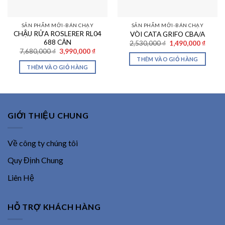
SẢN PHẨM MỚI-BÁN CHẠY
SẢN PHẨM MỚI-BÁN CHẠY
CHẬU RỬA ROSLERER RL04
VÒI CATA GRIFO CBA/A
688 CÂN
Giá
Giá
2,530,000
₫
1,490,000
₫
gốc
hiện
Giá
Giá
7,680,000
₫
3,990,000
₫
là:
tại
gốc
hiện
THÊM VÀO GIỎ HÀNG
2,530,000 ₫.
là:
là:
tại
THÊM VÀO GIỎ HÀNG
1,490,
7,680,000 ₫.
là:
3,990,000 ₫.
GIỚI THIỆU CHUNG
Về công ty chúng tôi
Quy Định Chung
Liên Hệ
HỖ TRỢ KHÁCH HÀNG