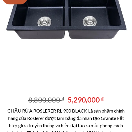
Giá
Giá
8,800,000
5,290,000
₫
₫
gốc
hiện
CHẬU RỬA ROSLERER RL 900 BLACK Là sản phẩm chính
là:
tại
hãng của Roslerer đượt làm bằng đá nhân tạo Granite kết
8,800,000 ₫.
là:
hợp giữa truyền thống và hiện đại tạo ra một phong cách
5,290,00