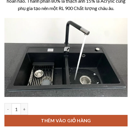
hoàn hảo. Thành phần 80% là thạch anh 15% là Acrylic cùng
phụ gia tạo nên một RL 900 Chất lượng châu âu.
CHẬU RỬA ROSLERER RL 900 BLACK số lượng
THÊM VÀO GIỎ HÀNG