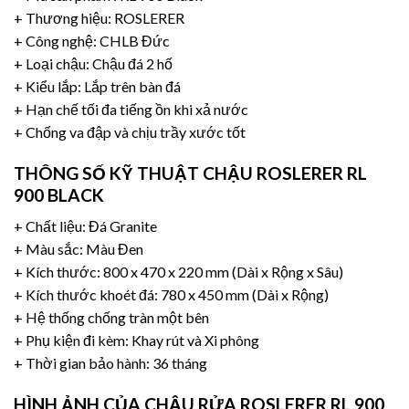
+ Thương hiệu:
ROSLERER
+ Công nghệ: CHLB Đức
+ Loại chậu: Chậu đá 2 hố
+ Kiểu lắp: Lắp trên bàn đá
+ Hạn chế tối đa tiếng ồn khi xả nước
+ Chống va đập và chịu trầy xước tốt
THÔNG SỐ KỸ THUẬT CHẬU ROSLERER RL
900 BLACK
+ Chất liệu: Đá
Granite
+ Màu sắc: Màu Đen
+ Kích thước: 800 x 470 x 220 mm (Dài x Rộng x Sâu)
+ Kích thước khoét đá: 780 x 450 mm (Dài x Rộng)
+ Hệ thống chống tràn một bên
+ Phụ kiện đi kèm: Khay rút và Xi phông
+ Thời gian bảo hành: 36 tháng
HÌNH ẢNH CỦA CHẬU RỬA ROSLERER RL 900