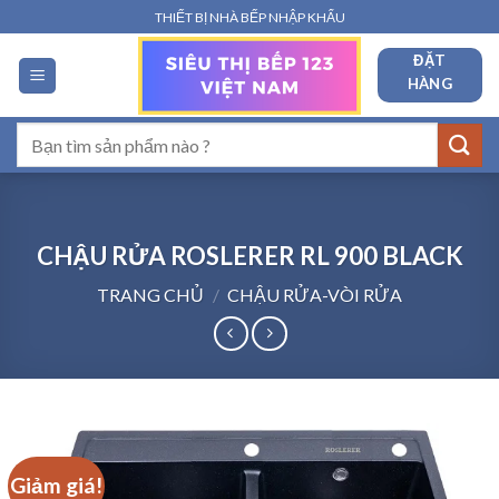
Bỏ
THIẾT BỊ NHÀ BẾP NHẬP KHẨU
qua
ĐẶT
nội
HÀNG
dung
Tìm
kiếm:
CHẬU RỬA ROSLERER RL 900 BLACK
TRANG CHỦ
/
CHẬU RỬA-VÒI RỬA
Giảm giá!