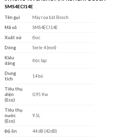
SMS4ECI14E
Tên gọi
Máy rửa bát Bosch
Mã số
SMS4ECI14E
Xuất xứ
Đức
Dòng
Serie 4 (mới)
Kiểu
Độc lập
dáng
Dung
14 bộ
tích
Tiêu thụ
điện
0.95 Kw
(Eco)
Tiêu thụ
nước
9.5L
(Eco)
Độ ồn
44 dB (42dB)