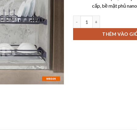
cấp, bề mặt phủ nano 
Giá bát đĩa cố định Garis MB04
THÊM VÀO GI