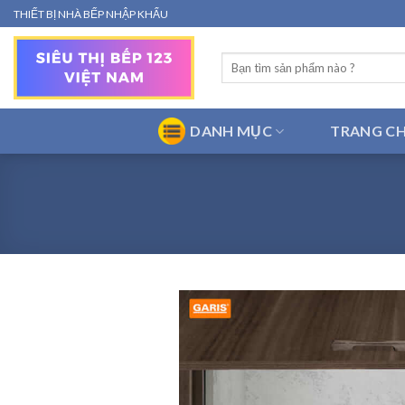
Bỏ
THIẾT BỊ NHÀ BẾP NHẬP KHẨU
qua
nội
Tìm
dung
kiếm:
DANH MỤC
TRANG C