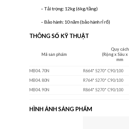
– Tải trọng: 12kg (6kg/tầng)
– Bảo hành: 10 năm (bảo hành rỉ rổ)
THÔNG SỐ KỸ THUẬT
Quy cách
Mã sản phẩm
(Rộng x Sâu x
mm
MB04. 70N
R664* S270* C90/100
MB04. 80N
R764* S270* C90/100
MB04. 90N
R864* S270* C90/100
HÌNH ẢNH SẢNG PHẨM