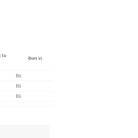
 tủ
Đơn vị
Bộ
Bộ
Bộ