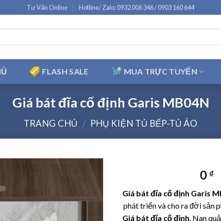
Tư Vấn Online
Hotline/ Zalo: 0932 006 346 / 0903 160 644
HỦ
FLASH SALE
MUA TRỰC TUYẾN
Giá bát đĩa cố định Garis MB04N
TRANG CHỦ
/
PHỤ KIỆN TỦ BẾP-TỦ ÁO
0
₫
Giá bát đĩa cố định Garis 
phát triển và cho ra đời sản
Giá bát đĩa cố định
, Nan quả