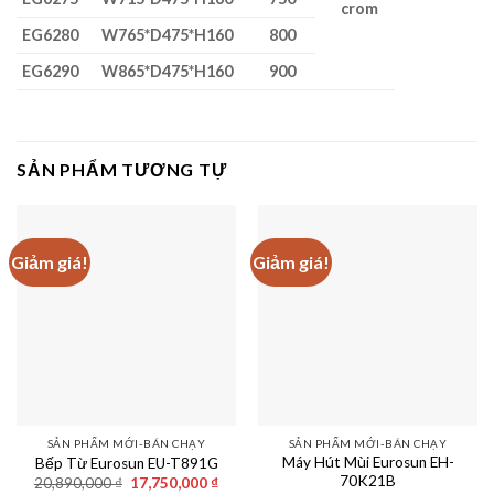
crom
EG6280
W765*D475*H160
800
EG6290
W865*D475*H160
900
SẢN PHẨM TƯƠNG TỰ
Giảm giá!
Giảm giá!
SẢN PHẨM MỚI-BÁN CHẠY
SẢN PHẨM MỚI-BÁN CHẠY
Máy Hút Mùi Eurosun EH-
Bếp Từ Eurosun EU-T891G
70K21B
Giá
Giá
20,890,000
₫
17,750,000
₫