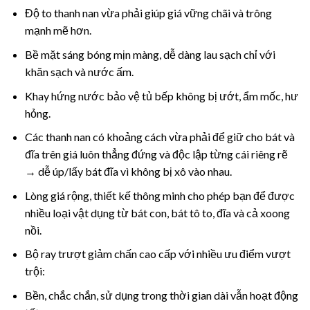
Độ to thanh nan vừa phải giúp giá vững chãi và trông
mạnh mẽ hơn.
Bề mặt sáng bóng mịn màng, dễ dàng lau sạch chỉ với
khăn sạch và nước ấm.
Khay hứng nước bảo vệ tủ bếp không bị ướt, ẩm mốc, hư
hỏng.
Các thanh nan có khoảng cách vừa phải để giữ cho bát và
đĩa trên giá luôn thẳng đứng và độc lập từng cái riêng rẽ
→ dễ úp/lấy bát đĩa vì không bị xô vào nhau.
Lòng giá rộng, thiết kế thông minh cho phép bạn để được
nhiều loại vật dụng từ bát con, bát tô to, đĩa và cả xoong
nồi.
Bộ ray trượt giảm chấn cao cấp với nhiều ưu điểm vượt
trội:
Bền, chắc chắn, sử dụng trong thời gian dài vẫn hoạt động