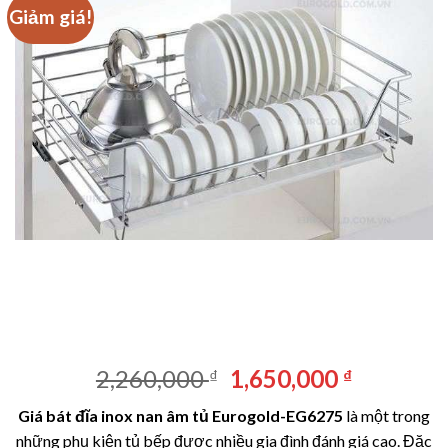
Giảm giá!
Giá
Giá
2,260,000
1,650,000
₫
₫
gốc
hiện
Giá bát đĩa inox nan âm tủ Eurogold-EG6275
là một trong
là:
tại
những phụ kiện tủ bếp được nhiều gia đình đánh giá cao. Đặc