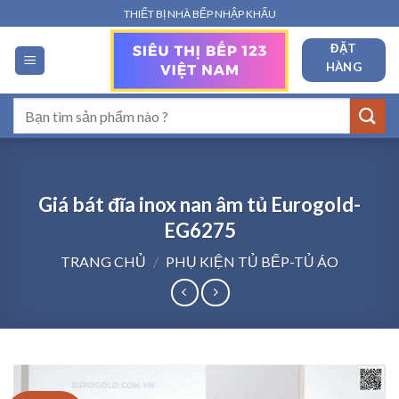
Bỏ
THIẾT BỊ NHÀ BẾP NHẬP KHẨU
qua
ĐẶT
nội
HÀNG
dung
Tìm
kiếm:
Giá bát đĩa inox nan âm tủ Eurogold-
EG6275
TRANG CHỦ
/
PHỤ KIỆN TỦ BẾP-TỦ ÁO