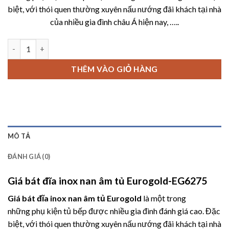
2,260,000 ₫.
là:
biệt, với thói quen thường xuyên nấu nướng đãi khách tại nhà
1,650,00
của nhiều gia đình châu Á hiện nay, …..
Giá bát đĩa inox nan âm tủ Eurogold-EG6275 số lượng
THÊM VÀO GIỎ HÀNG
MÔ TẢ
ĐÁNH GIÁ (0)
Giá bát đĩa inox nan âm tủ Eurogold-EG6275
Giá bát đĩa inox nan âm tủ Eurogold
là một trong
những
phụ kiện tủ bếp
được nhiều gia đình đánh giá cao. Đặc
biệt, với thói quen thường xuyên nấu nướng đãi khách tại nhà