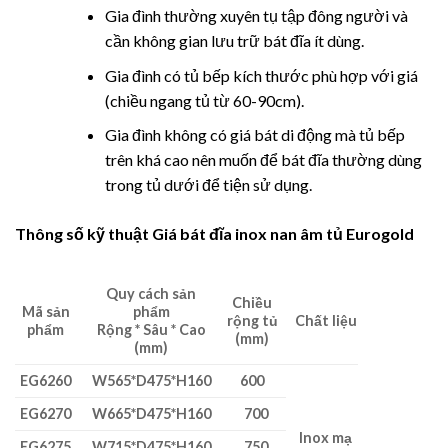
Gia đình thường xuyên tụ tập đông người và
cần không gian lưu trữ bát đĩa ít dùng.
Gia đình có tủ bếp kích thước phù hợp với giá
(chiều ngang tủ từ 60-90cm).
Gia đình không có giá bát di động mà tủ bếp
trên khá cao nên muốn để bát đĩa thường dùng
trong tủ dưới để tiện sử dụng.
Thông số kỹ thuật Giá bát đĩa inox nan âm tủ Eurogold
Quy cách sản
Chiều
Mã sản
phẩm
rộng tủ
Chất liệu
phẩm
Rộng * Sâu * Cao
(mm)
(mm)
EG6260
W565*D475*H160
600
EG6270
W665*D475*H160
700
Inox mạ
EG6275
W715*D475*H160
750