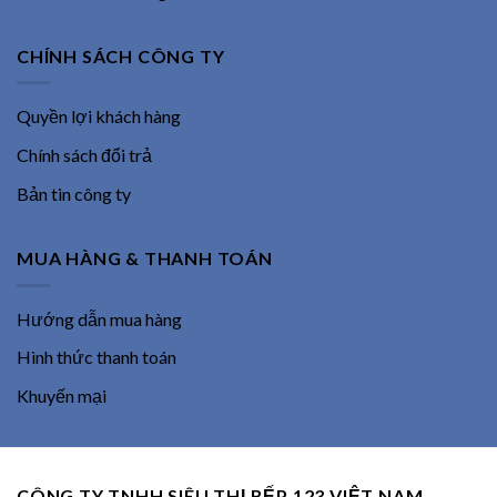
CHÍNH SÁCH CÔNG TY
Quyền lợi khách hàng
Chính sách đổi trả
Bản tin công ty
MUA HÀNG & THANH TOÁN
Hướng dẫn mua hàng
Hình thức thanh toán
Khuyến mại
CÔNG TY TNHH SIÊU THỊ BẾP 123 VIỆT NAM