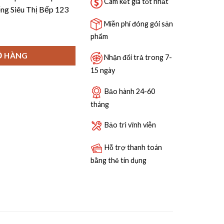
7,970,000 ₫.
Cam kết giá tốt nhất
ng Siêu Thị Bếp 123
Miễn phí đóng gói sản
-80V số lượng
phẩm
Ỏ HÀNG
Nhận đổi trả trong 7-
15 ngày
Bảo hành 24-60
tháng
Bảo trì vĩnh viễn
Hỗ trợ thanh toán
bằng thẻ tín dụng