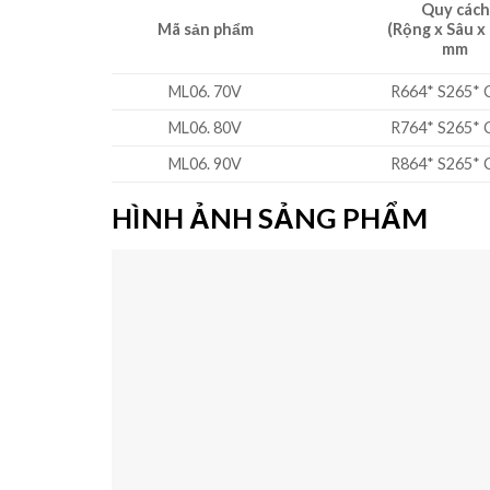
Quy cách
Mã sản phẩm
(Rộng x Sâu x
mm
ML06. 70V
R664* S265* 
ML06. 80V
R764* S265* 
ML06. 90V
R864* S265* 
HÌNH ẢNH SẢNG PHẨM