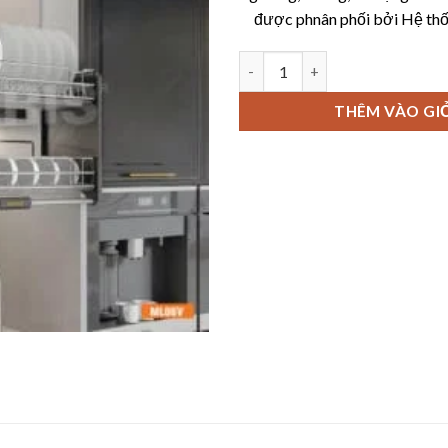
được phnân phối bởi Hệ thố
Giá bát đĩa nâng hạ garis ML06
THÊM VÀO GI