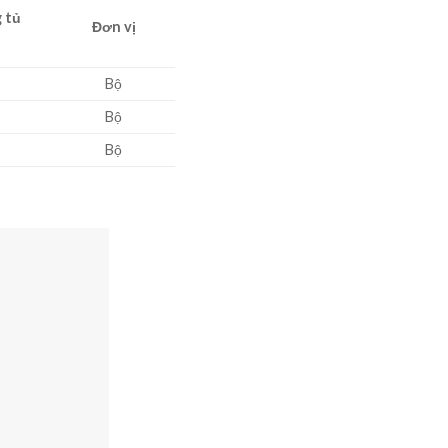
 tủ
Đơn vị
Bộ
Bộ
Bộ