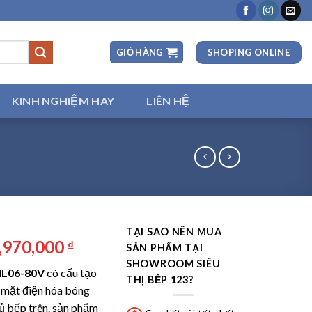
SHOPING ONLINE
GIỎ HÀNG
KINH NGHIỆM HAY
LIÊN HỆ
TẠI SAO NÊN MUA
iá
Giá
,970,000
₫
SẢN PHẨM TẠI
ốc
hiện
SHOWROOM SIÊU
 ML06-80V
có cấu tạo
:
tại
THỊ BẾP 123?
 mặt điện hóa bóng
0,790,000 ₫.
là:
ủ bếp trên. sản phẩm