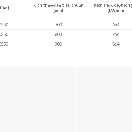
Kích thước tủ tiêu chuẩn
Kích thước lọt lòng
 Cao)
(mm)
(LW)mm
C550
700
664
C550
800
764
C550
900
864