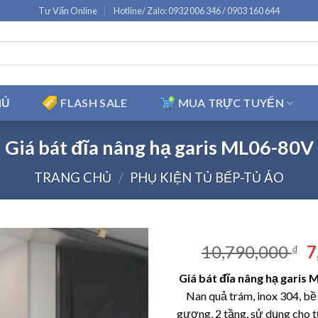
Tư Vấn Online
Hotline/ Zalo: 0932 006 346 / 0903 160 644
HỦ
FLASH SALE
MUA TRỰC TUYẾN
Giá bát đĩa nâng hạ garis ML06-80V
TRANG CHỦ
/
PHỤ KIỆN TỦ BẾP-TỦ ÁO
G
10,790,000
7
₫
g
Giá bát đĩa nâng hạ garis
là
Nan quả trám, inox 304, bề
1
gương, 2 tầng, sử dụng cho t