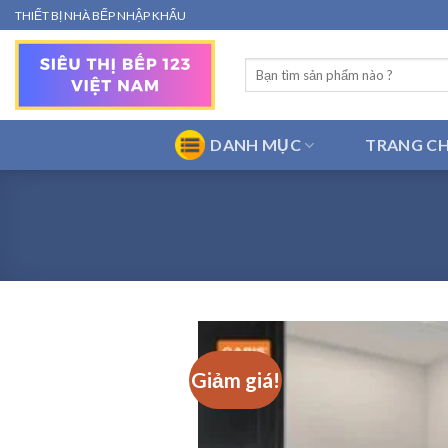
Bỏ
THIẾT BỊ NHÀ BẾP NHẬP KHẨU
qua
nội
Tìm
dung
kiếm:
DANH MỤC
TRANG C
Giảm giá!