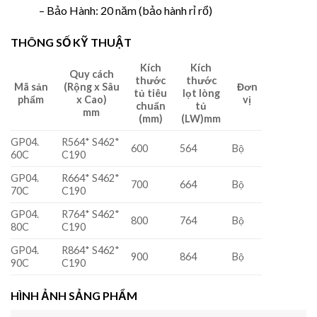
– Bảo Hành: 20 năm (bảo hành rỉ rổ)
THÔNG SỐ KỸ THUẬT
Kích
Kích
Quy cách
thước
thước
Mã sản
(Rộng x Sâu
Đơn
tủ tiêu
lọt lòng
phẩm
x Cao)
vị
chuẩn
tủ
mm
(mm)
(LW)mm
GP04.
R564* S462*
600
564
Bộ
60C
C190
GP04.
R664* S462*
700
664
Bộ
70C
C190
GP04.
R764* S462*
800
764
Bộ
80C
C190
GP04.
R864* S462*
900
864
Bộ
90C
C190
HÌNH ẢNH SẢNG PHẨM