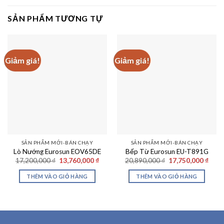
SẢN PHẨM TƯƠNG TỰ
Giảm giá!
Giảm giá!
SẢN PHẨM MỚI-BÁN CHẠY
SẢN PHẨM MỚI-BÁN CHẠY
Lò Nướng Eurosun EOV65DE
Bếp Từ Eurosun EU-T891G
Giá
Giá
Giá
Giá
17,200,000
₫
13,760,000
₫
20,890,000
₫
17,750,000
₫
gốc
hiện
gốc
hiện
là:
tại
là:
tại
THÊM VÀO GIỎ HÀNG
THÊM VÀO GIỎ HÀNG
17,200,000 ₫.
là:
20,890,000 ₫.
là:
13,760,000 ₫.
17,75