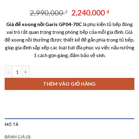
Giá
Giá
2,990,000
2,240,000
₫
₫
gốc
hiện
Giá để xoong nồi Garis GP04-70C
là phụ kiện tủ bếp đóng
là:
tại
vai trò rất quan trọng trong phòng bếp của mỗi gia đình. Giá
2,990,000 ₫.
là:
để xoong nồi thường được thiết kế để gắn phía trong tủ bếp,
2,240,00
giúp gia đình sắp xếp các loại bát đĩa phục vụ việc nấu nướng
1 cách gọn gàng, đảm bảo vệ sinh.
Giá để xoong nồi Garis GP04-70C số lượng
THÊM VÀO GIỎ HÀNG
MÔ TẢ
ĐÁNH GIÁ (0)