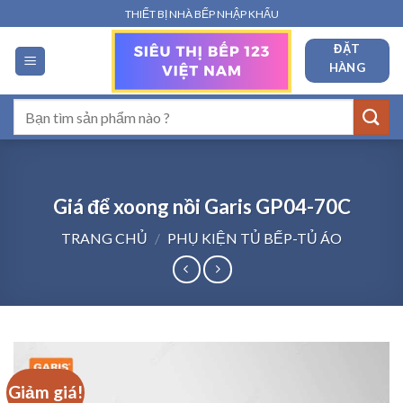
Bỏ
THIẾT BỊ NHÀ BẾP NHẬP KHẨU
qua
ĐẶT
nội
HÀNG
dung
Tìm
kiếm:
Giá để xoong nồi Garis GP04-70C
TRANG CHỦ
/
PHỤ KIỆN TỦ BẾP-TỦ ÁO
Giảm giá!