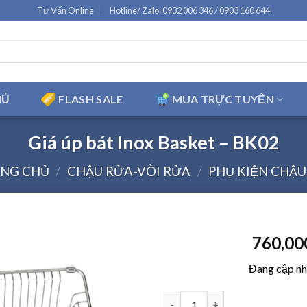
Tư Vấn Online
Hotline/ Zalo: 0932 006 346 / 0903 160 644
HỦ
FLASH SALE
MUA TRỰC TUYẾN
Giá úp bát Inox Basket – BK02
NG CHỦ
/
CHẬU RỬA-VÒI RỬA
/
PHỤ KIỆN CHẬU
760,0
Đang cập n
Giá úp bát Inox Basket – BK02 