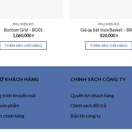
PHỤ KIỆN RỔ
PHỤ KIỆN RỔ
Bottom Grid – BG01
Giá úp bát Inox Basket – B
1,060,000
₫
820,000
₫
THÊM VÀO GIỎ HÀNG
THÊM VÀO GIỎ HÀNG
RỢ KHÁCH HÀNG
CHÍNH SÁCH CÔNG TY
trình khuyến mãi
Quyền lợi khách hàng
 sản phẩm
Chính sách đổi trả
 chính hãng
Bản tin công ty