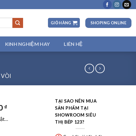
SHOPING ONLINE
GIỎ HÀNG
KINH NGHIỆM HAY
LIÊN HỆ
 VÒI
TẠI SAO NÊN MUA
00
₫
SẢN PHẨM TẠI
SHOWROOM SIÊU
hật…
THỊ BẾP 123?
số lượng