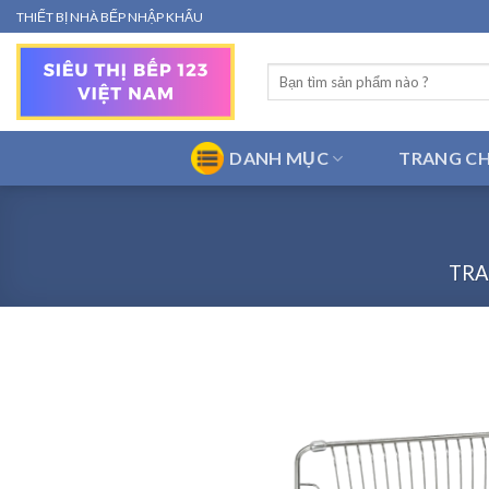
Bỏ
THIẾT BỊ NHÀ BẾP NHẬP KHẨU
qua
nội
Tìm
dung
kiếm:
DANH MỤC
TRANG C
TRA