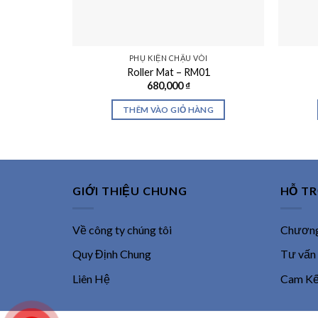
PHỤ KIỆN CHẬU VÒI
Roller Mat – RM01
680,000
₫
THÊM VÀO GIỎ HÀNG
GIỚI THIỆU CHUNG
HỖ T
Về công ty chúng tôi
Chương 
Quy Định Chung
Tư vấn
Liên Hệ
Cam Kết