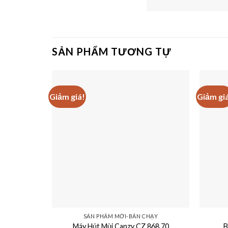
SẢN PHẨM TƯƠNG TỰ
Giảm giá!
Giảm gi
SẢN PHẨM MỚI-BÁN CHẠY
Máy Hút Mùi Canzy CZ 868 70
B