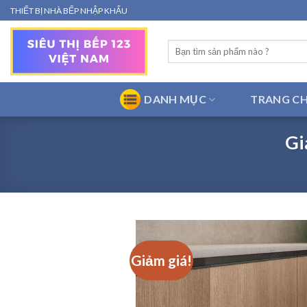
Bỏ
THIẾT BỊ NHÀ BẾP NHẬP KHẨU
qua
nội
Tìm
dung
kiếm:
DANH MỤC
TRANG C
Gi
Giảm giá!