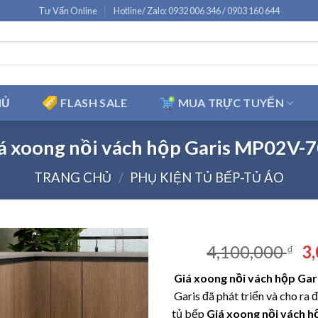
Tư Vấn Online
Hotline/ Zalo: 0932 006 346 / 0903 160 644
HỦ
FLASH SALE
MUA TRỰC TUYẾN
á xoong nồi vách hộp Garis MP02V-
TRANG CHỦ
/
PHỤ KIỆN TỦ BẾP-TỦ ÁO
Gi
4,100,000
3
₫
g
Giá xoong nồi vách hộp Ga
là
Garis đã phát triển và cho ra
4,
tủ bếp
Giá xoong nồi vách h