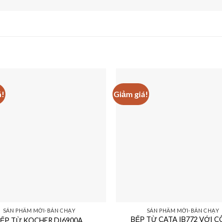
á!
Giảm giá!
SẢN PHẨM MỚI-BÁN CHẠY
SẢN PHẨM MỚI-BÁN CHẠY
BẾP TỪ CATA IB772 VỚI 
ẾP TỪ KOCHER DI6900A