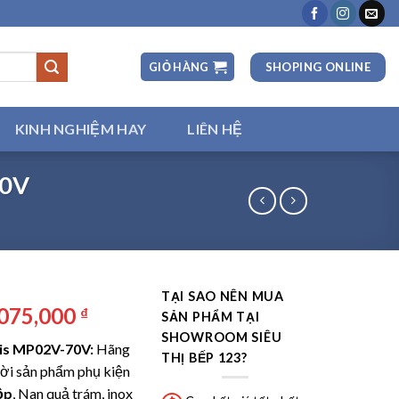
SHOPING ONLINE
GIỎ HÀNG
KINH NGHIỆM HAY
LIÊN HỆ
70V
TẠI SAO NÊN MUA
á
Giá
,075,000
₫
SẢN PHẨM TẠI
ốc
hiện
SHOWROOM SIÊU
ris MP02V-70V:
Hãng
:
tại
THỊ BẾP 123?
 đời sản phẩm phụ kiện
100,000 ₫.
là:
ộp
, Nan quả trám, inox