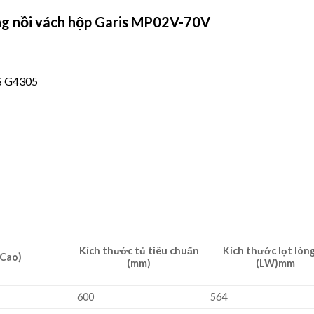
ng nồi vách hộp Garis MP02V-70V
IS G4305
Kích thước tủ tiêu chuẩn
Kích thước lọt lòng
 Cao)
(mm)
(LW)mm
600
564