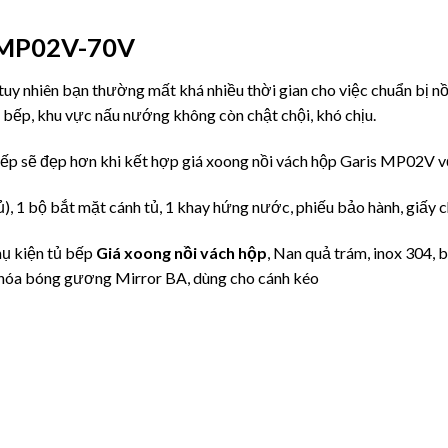
s MP02V-70V
 tuy nhiên bạn thường mất khá nhiều thời gian cho việc chuẩn bị n
 bếp, khu vực nấu nướng không còn chật chội, khó chịu.
 bếp sẽ đẹp hơn khi kết hợp giá xoong nồi vách hộp Garis MP02V
 1 bộ bắt mặt cánh tủ, 1 khay hứng nước, phiếu bảo hành, giấy 
hụ kiện tủ bếp
Giá xoong nồi vách hộp
, Nan quả trám, inox 304, 
n hóa bóng gương Mirror BA, dùng cho cánh kéo