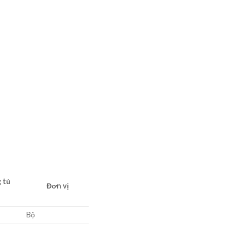
 tủ
Đơn vị
Bộ