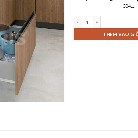
304,…
Giá xoong nồi vách hộp Garis
THÊM VÀO GI