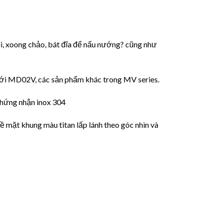
ồi, xoong chảo, bát đĩa để nấu nướng? cũng như
 với MD02V, các sản phẩm khác trong MV series.
chứng nhận inox 304
bề mặt khung màu titan lấp lánh theo góc nhìn và