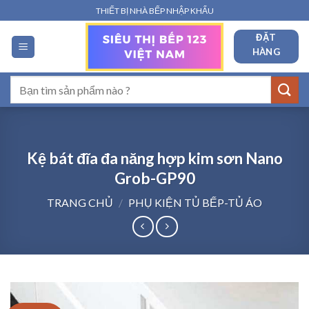
Bỏ
THIẾT BỊ NHÀ BẾP NHẬP KHẨU
qua
ĐẶT
nội
HÀNG
dung
Tìm
kiếm:
Kệ bát đĩa đa năng hợp kim sơn Nano
Grob-GP90
TRANG CHỦ
/
PHỤ KIỆN TỦ BẾP-TỦ ÁO