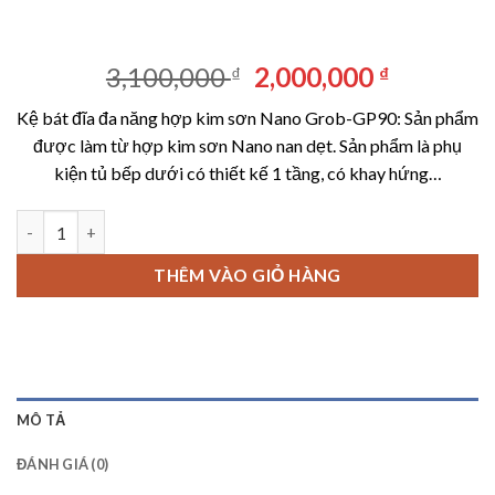
Giá
Giá
3,100,000
2,000,000
₫
₫
gốc
hiện
Kệ bát đĩa đa năng hợp kim sơn Nano Grob-GP90: Sản phẩm
là:
tại
được làm từ hợp kim sơn Nano nan dẹt. Sản phẩm là phụ
3,100,000 ₫.
là:
kiện tủ bếp dưới có thiết kế 1 tầng, có khay hứng…
2,000,00
Kệ bát đĩa đa năng hợp kim sơn Nano Grob-GP90 số lượng
THÊM VÀO GIỎ HÀNG
MÔ TẢ
ĐÁNH GIÁ (0)