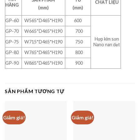
CHẤT LIỆU
HÀNG
(mm)
(mm)
GP-60
W565*D465*H190
600
GP-70
W665*D465*H190
700
Hợp kim sơn
GP-75
W715*D465*H190
750
Nano nan dẹt
GP-80
W765*D465*H190
800
GP-90
W865*D465*H190
900
SẢN PHẨM TƯƠNG TỰ
Giảm giá!
Giảm giá!