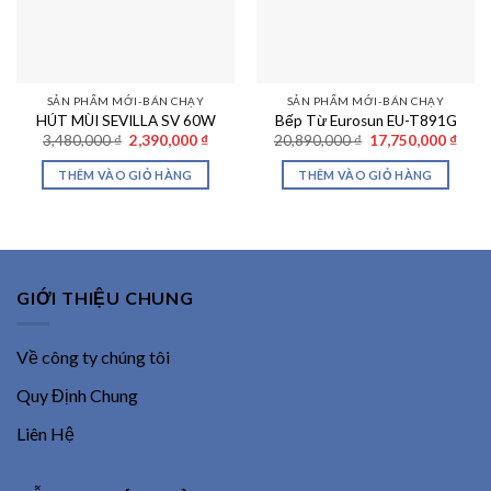
SẢN PHẨM MỚI-BÁN CHẠY
SẢN PHẨM MỚI-BÁN CHẠY
HÚT MÙI SEVILLA SV 60W
Bếp Từ Eurosun EU-T891G
Giá
Giá
Giá
Giá
3,480,000
₫
2,390,000
₫
20,890,000
₫
17,750,000
₫
gốc
hiện
gốc
hiện
là:
tại
là:
tại
THÊM VÀO GIỎ HÀNG
THÊM VÀO GIỎ HÀNG
3,480,000 ₫.
là:
20,890,000 ₫.
là:
2,390,000 ₫.
17,75
GIỚI THIỆU CHUNG
Về công ty chúng tôi
Quy Định Chung
Liên Hệ