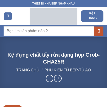
Bỏ
THIẾT BỊ NHÀ BẾP NHẬP KHẨU
qua
ĐẶT
nội
HÀNG
dung
Tìm
kiếm:
Kệ đựng chất tẩy rửa dạng hộp Grob-
GHA25R
TRANG CHỦ
/
PHỤ KIỆN TỦ BẾP-TỦ ÁO