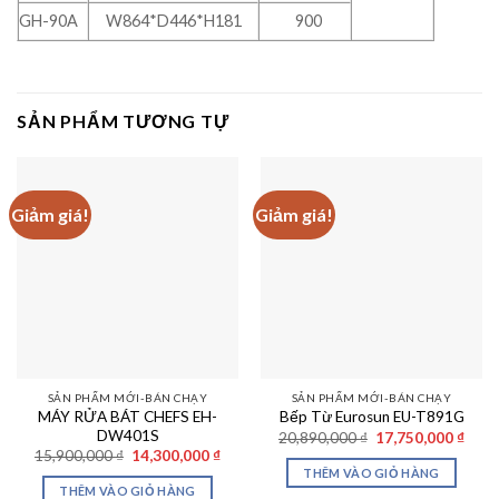
GH-90A
W864*D446*H181
900
SẢN PHẨM TƯƠNG TỰ
Giảm giá!
Giảm giá!
SẢN PHẨM MỚI-BÁN CHẠY
SẢN PHẨM MỚI-BÁN CHẠY
MÁY RỬA BÁT CHEFS EH-
Bếp Từ Eurosun EU-T891G
DW401S
Giá
Giá
20,890,000
₫
17,750,000
₫
gốc
hiện
Giá
Giá
15,900,000
₫
14,300,000
₫
là:
tại
gốc
hiện
THÊM VÀO GIỎ HÀNG
20,890,000 ₫.
là:
là:
tại
THÊM VÀO GIỎ HÀNG
17,75
15,900,000 ₫.
là: