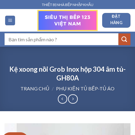
Bỏ
THIẾT BỊ NHÀ BẾP NHẬP KHẨU
qua
ĐẶT
nội
HÀNG
dung
Tìm
kiếm:
Kệ xoong nồi Grob Inox hộp 304 âm tủ-
GH80A
TRANG CHỦ
/
PHỤ KIỆN TỦ BẾP-TỦ ÁO