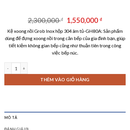
Giá
Giá
2,300,000
1,550,000
₫
₫
gốc
hiện
Kệ xoong nồi Grob Inox hộp 304 âm tủ-GH80A: Sản phẩm
là:
tại
dùng để đựng xoong nồi trong căn bếp của gia đình bạn, giúp
2,300,000 ₫.
là:
tiết kiệm không gian bếp cũng như thuận tiên trong công
1,550,00
việc bếp núc.
Kệ xoong nồi Grob Inox hộp 304 âm tủ-GH80A số lượng
THÊM VÀO GIỎ HÀNG
MÔ TẢ
ĐÁNH GIÁ (0)