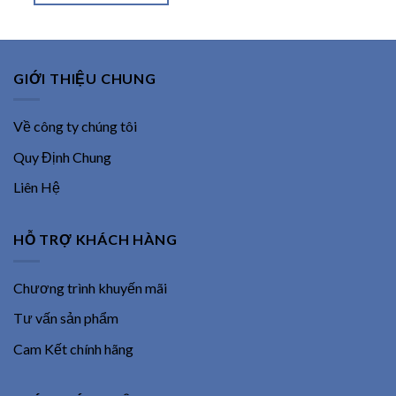
14,300,000 ₫.
GIỚI THIỆU CHUNG
Về công ty chúng tôi
Quy Định Chung
Liên Hệ
HỖ TRỢ KHÁCH HÀNG
Chương trình khuyến mãi
Tư vấn sản phẩm
Cam Kết chính hãng