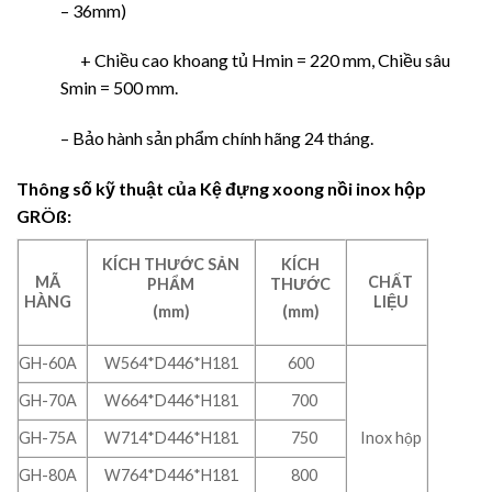
– 36mm)
+ Chiều cao khoang tủ Hmin = 220 mm, Chiều sâu
Smin = 500 mm.
– Bảo hành sản phẩm chính hãng 24 tháng.
Thông số kỹ thuật của
Kệ đựng xoong nồi inox hộp
GRÖß:
KÍCH THƯỚC SẢN
KÍCH
MÃ
CHẤT
PHẨM
THƯỚC
HÀNG
LIỆU
(mm)
(mm)
GH-60A
W564*D446*H181
600
GH-70A
W664*D446*H181
700
GH-75A
W714*D446*H181
750
Inox hộp
GH-80A
W764*D446*H181
800