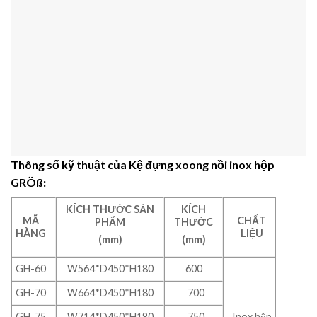
Thông số kỹ thuật của Kệ đựng xoong nồi inox hộp
GRÖß:
KÍCH THƯỚC SẢN
KÍCH
MÃ
CHẤT
PHẨM
THƯỚC
HÀNG
LIỆU
(mm)
(mm)
GH-60
W564*D450*H180
600
GH-70
W664*D450*H180
700
GH-75
W714*D450*H180
750
Inox hộp