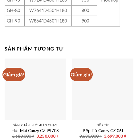
GH-80
W764*D450*H180
800
GH-90
W864*D450*H180
900
SẢN PHẨM TƯƠNG TỰ
Giảm giá!
Giảm giá!
SẢN PHẨM MỚI-BÁN CHẠY
BẾP TỪ
Hút Mùi Canzy CZ 9970S
Bếp Từ Canzy CZ 06I
Giá
Giá
Giá
Giá
6,680,000
₫
3,250,000
₫
9,680,000
₫
3,699,000
₫