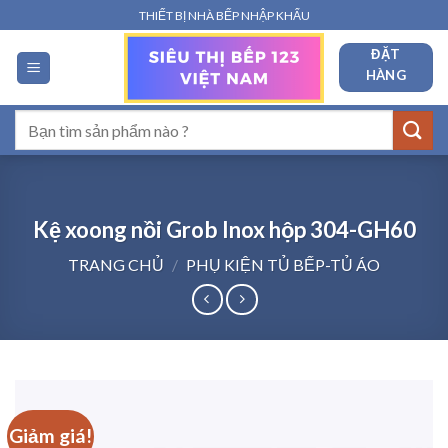
Bỏ
THIẾT BỊ NHÀ BẾP NHẬP KHẨU
qua
ĐẶT
nội
HÀNG
dung
Tìm
kiếm:
Kệ xoong nồi Grob Inox hộp 304-GH60
TRANG CHỦ
/
PHỤ KIỆN TỦ BẾP-TỦ ÁO
Giảm giá!