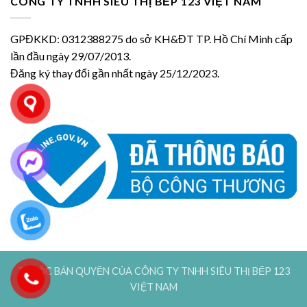
CÔNG TY TNHH SIÊU THỊ BẾP 123 VIỆT NAM
GPĐKKD: 0312388275 do sở KH&ĐT TP. Hồ Chí Minh cấp
lần đầu ngày 29/07/2013.
Đăng ký thay đổi gần nhất ngày 25/12/2023.
THUỘC BẢN QUYỀN CỦA CÔNG TY TNHH SIÊU THỊ BẾP 123
VIỆT NAM