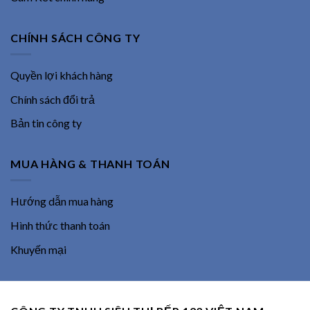
CHÍNH SÁCH CÔNG TY
Quyền lợi khách hàng
Chính sách đổi trả
Bản tin công ty
MUA HÀNG & THANH TOÁN
Hướng dẫn mua hàng
Hình thức thanh toán
Khuyến mại