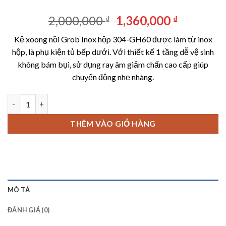
Giá
Giá
2,000,000
1,360,000
₫
₫
gốc
hiện
Kệ xoong nồi Grob Inox hộp 304-GH60 được làm từ inox
là:
tại
hộp, là phụ kiện tủ bếp dưới. Với thiết kế 1 tầng dễ vệ sinh
2,000,000 ₫.
là:
không bám bụi, sử dụng ray âm giảm chấn cao cấp giúp
1,360,00
chuyển động nhẹ nhàng.
Kệ xoong nồi Grob Inox hộp 304-GH60 số lượng
THÊM VÀO GIỎ HÀNG
MÔ TẢ
ĐÁNH GIÁ (0)