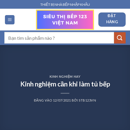
Bỏ
THIẾT BỊ NHÀ BẾP NHẬP KHẨU
qua
ĐẶT
nội
HÀNG
dung
Tìm
kiếm:
KINH NGHIỆM HAY
Kinh nghiệm cần khi làm tủ bếp
ĐĂNG VÀO
12/07/2021
BỞI
STB123VN