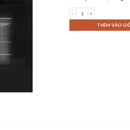
Lò nướng âm tủ chefs EH-BO6
THÊM VÀO GI