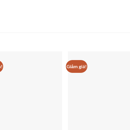
á!
Giảm giá!