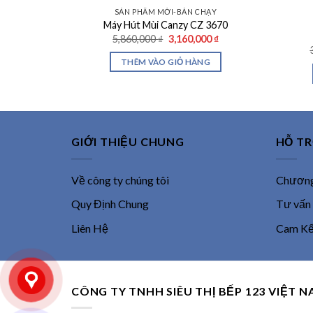
SẢN PHẨM MỚI-BÁN CHẠY
Máy Hút Mùi Canzy CZ 3670
Giá
Giá
5,860,000
₫
3,160,000
₫
gốc
hiện
là:
tại
THÊM VÀO GIỎ HÀNG
5,860,000 ₫.
là:
3,160,000 ₫.
GIỚI THIỆU CHUNG
HỖ T
Về công ty chúng tôi
Chương 
Quy Định Chung
Tư vấn
Liên Hệ
Cam Kết
CÔNG TY TNHH SIÊU THỊ BẾP 123 VIỆT 