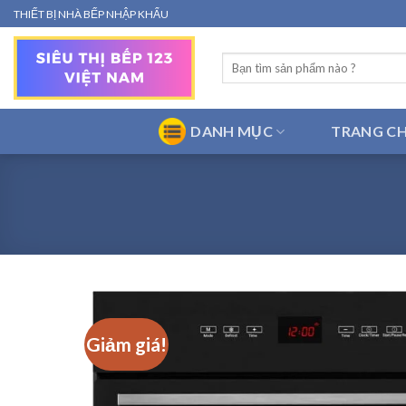
Bỏ
THIẾT BỊ NHÀ BẾP NHẬP KHẨU
qua
nội
Tìm
dung
kiếm:
DANH MỤC
TRANG C
Giảm giá!