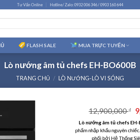
Tư Vấn Online
Hotline/ Zalo: 0932 006 346 / 0903 160 644
HỦ
FLASH SALE
MUA TRỰC TUYẾN
Lò nướng âm tủ chefs EH-BO600B
TRANG CHỦ
/
LÒ NƯỚNG-LÒ VI SÓNG
G
12,900,000
9
₫
g
Lò nướng âm tủ chefs EH
là
phẩm nhập khẩu nguyên chiếc
1
phối bởi Hệ Thống Si