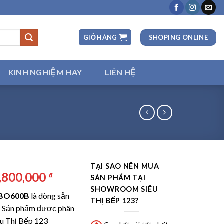
SHOPING ONLINE
GIỎ HÀNG
KINH NGHIỆM HAY
LIÊN HỆ
TẠI SAO NÊN MUA
iá
Giá
,800,000
₫
SẢN PHẨM TẠI
ốc
hiện
SHOWROOM SIÊU
-BO600B
là dòng sản
:
tại
THỊ BẾP 123?
. Sản phẩm được phân
2,900,000 ₫.
là:
êu Thị Bếp 123