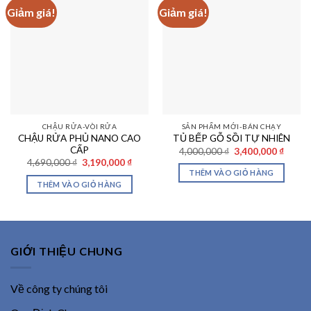
Giảm giá!
Giảm giá!
CHẬU RỬA-VÒI RỬA
SẢN PHẨM MỚI-BÁN CHẠY
CHẬU RỬA PHỦ NANO CAO
TỦ BẾP GỖ SỒI TỰ NHIÊN
CẤP
Giá
Giá
4,000,000
₫
3,400,000
₫
gốc
hiện
Giá
Giá
4,690,000
₫
3,190,000
₫
là:
tại
gốc
hiện
THÊM VÀO GIỎ HÀNG
4,000,000 ₫.
là:
là:
tại
THÊM VÀO GIỎ HÀNG
3,400,
4,690,000 ₫.
là:
3,190,000 ₫.
GIỚI THIỆU CHUNG
Về công ty chúng tôi