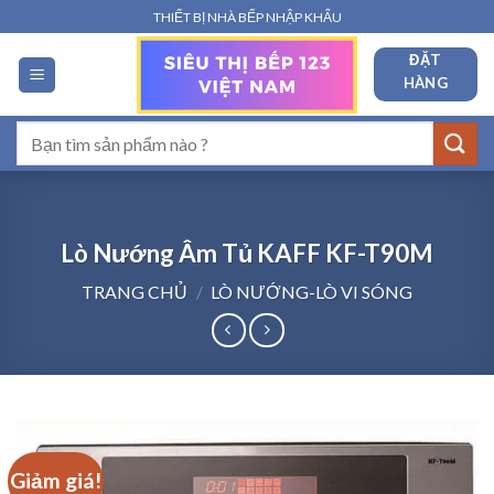
Bỏ
THIẾT BỊ NHÀ BẾP NHẬP KHẨU
qua
ĐẶT
nội
HÀNG
dung
Tìm
kiếm:
Lò Nướng Âm Tủ KAFF KF-T90M
TRANG CHỦ
/
LÒ NƯỚNG-LÒ VI SÓNG
Giảm giá!