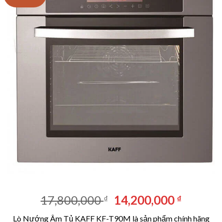
Giá
Giá
17,800,000
14,200,000
₫
₫
gốc
hiện
Lò Nướng Âm Tủ KAFF KF-T90M là sản phẩm chính hãng