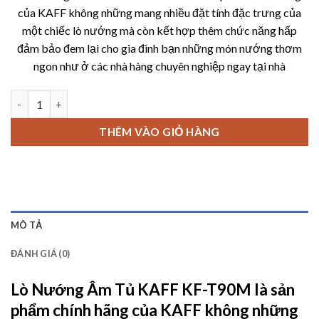
là:
tại
của KAFF không những mang nhiều đặt tính đặc trưng của
17,800,000 ₫.
là:
một chiếc lò nướng mà còn kết hợp thêm chức năng hấp
14,200,
đảm bảo đem lại cho gia đình bạn những món nướng thơm
ngon như ở các nhà hàng chuyên nghiệp ngay tại nhà
Lò Nướng Âm Tủ KAFF KF-T90M số lượng
THÊM VÀO GIỎ HÀNG
MÔ TẢ
ĐÁNH GIÁ (0)
Lò Nướng Âm Tủ KAFF KF-T90M
là sản
phẩm chính hãng của KAFF không những