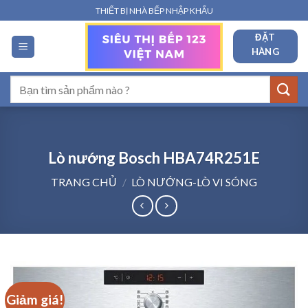
Bỏ
THIẾT BỊ NHÀ BẾP NHẬP KHẨU
qua
ĐẶT
nội
HÀNG
dung
Tìm
kiếm:
Lò nướng Bosch HBA74R251E
TRANG CHỦ
/
LÒ NƯỚNG-LÒ VI SÓNG
Giảm giá!