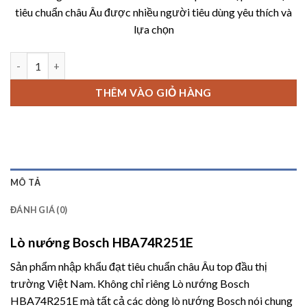
là:
tại
tiêu chuẩn châu Âu được nhiều người tiêu dùng yêu thích và
32,310,000 ₫.
là:
lựa chọn
19,700,
Lò nướng Bosch HBA74R251E số lượng
THÊM VÀO GIỎ HÀNG
MÔ TẢ
ĐÁNH GIÁ (0)
Lò nướng Bosch HBA74R251E
Sản phẩm nhập khẩu đạt tiêu chuẩn châu Âu top đầu thị
trường Việt Nam. Không chỉ riêng
Lò nướng Bosch
HBA74R251E
mà tất cả các dòng lò nướng
Bosch
nói chung