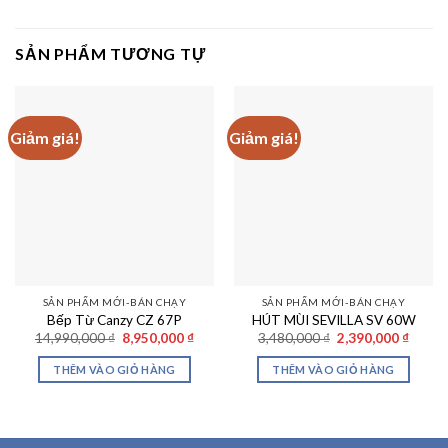
SẢN PHẨM TƯƠNG TỰ
Giảm giá!
Giảm giá!
SẢN PHẨM MỚI-BÁN CHẠY
SẢN PHẨM MỚI-BÁN CHẠY
Bếp Từ Canzy CZ 67P
HÚT MÙI SEVILLA SV 60W
Giá
Giá
Giá
Giá
14,990,000
₫
8,950,000
₫
3,480,000
₫
2,390,000
₫
gốc
hiện
gốc
hiện
là:
tại
là:
tại
THÊM VÀO GIỎ HÀNG
THÊM VÀO GIỎ HÀNG
14,990,000 ₫.
là:
3,480,000 ₫.
là:
8,950,000 ₫.
2,390,