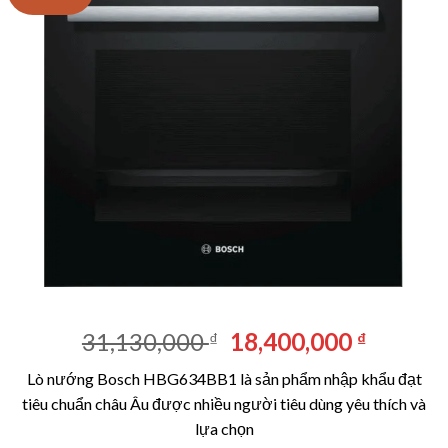
Giá
Giá
31,130,000
18,400,000
₫
₫
gốc
hiện
Lò nướng Bosch HBG634BB1 là sản phẩm nhập khẩu đạt
là:
tại
tiêu chuẩn châu Âu được nhiều người tiêu dùng yêu thích và
31,130,000 ₫.
là:
lựa chọn
18,400,