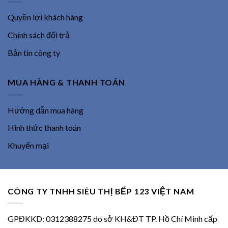
Quyền lợi khách hàng
Chính sách đổi trả
Bản tin công ty
MUA HÀNG & THANH TOÁN
Hướng dẫn mua hàng
Hình thức thanh toán
Khuyến mại
CÔNG TY TNHH SIÊU THỊ BẾP 123 VIỆT NAM
GPĐKKD: 0312388275 do sở KH&ĐT TP. Hồ Chí Minh cấp