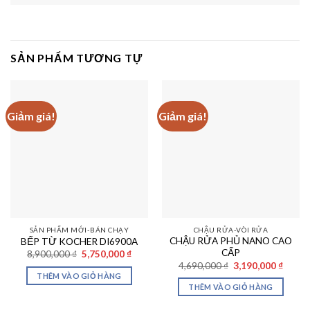
SẢN PHẨM TƯƠNG TỰ
Giảm giá!
Giảm giá!
SẢN PHẨM MỚI-BÁN CHẠY
CHẬU RỬA-VÒI RỬA
CHẬU RỬA PHỦ NANO CAO
BẾP TỪ KOCHER DI6900A
CẤP
Giá
Giá
8,900,000
₫
5,750,000
₫
gốc
hiện
Giá
Giá
4,690,000
₫
3,190,000
₫
là:
tại
gốc
hiện
THÊM VÀO GIỎ HÀNG
8,900,000 ₫.
là:
là:
tại
THÊM VÀO GIỎ HÀNG
5,750,000 ₫.
4,690,000 ₫.
là:
3,190,