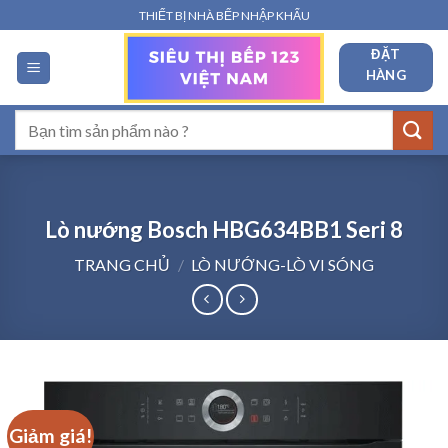
Bỏ
THIẾT BỊ NHÀ BẾP NHẬP KHẨU
qua
ĐẶT
nội
HÀNG
dung
Tìm
kiếm:
Lò nướng Bosch HBG634BB1 Seri 8
TRANG CHỦ
/
LÒ NƯỚNG-LÒ VI SÓNG
Giảm giá!