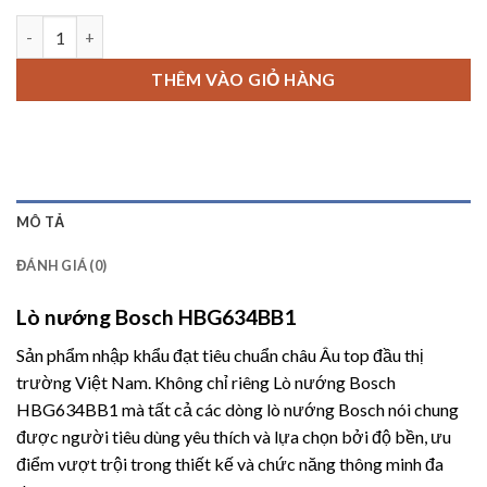
Lò nướng Bosch HBG634BB1 Seri 8 số lượng
THÊM VÀO GIỎ HÀNG
MÔ TẢ
ĐÁNH GIÁ (0)
Lò nướng Bosch HBG634BB1
Sản phẩm nhập khẩu đạt tiêu chuẩn châu Âu top đầu thị
trường Việt Nam. Không chỉ riêng
Lò nướng Bosch
HBG634BB1
mà tất cả các dòng lò nướng
Bosch
nói chung
được người tiêu dùng yêu thích và lựa chọn bởi độ bền, ưu
điểm vượt trội trong thiết kế và chức năng thông minh đa