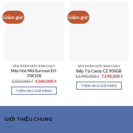
Giảm giá!
Giảm giá!
SẢN PHẨM MỚI-BÁN CHẠY
SẢN PHẨM MỚI-BÁN CHẠY
Máy Hút Mùi Eurosun EH-
Bếp Từ Canzy CZ 900GB
70K10S
Giá
Giá
11,990,000
₫
7,590,000
₫
gốc
hiện
Giá
Giá
5,050,000
₫
4,040,000
₫
là:
tại
gốc
hiện
THÊM VÀO GIỎ HÀNG
11,990,000 ₫.
là:
là:
tại
THÊM VÀO GIỎ HÀNG
7,590
5,050,000 ₫.
là:
4,040,000 ₫.
GIỚI THIỆU CHUNG