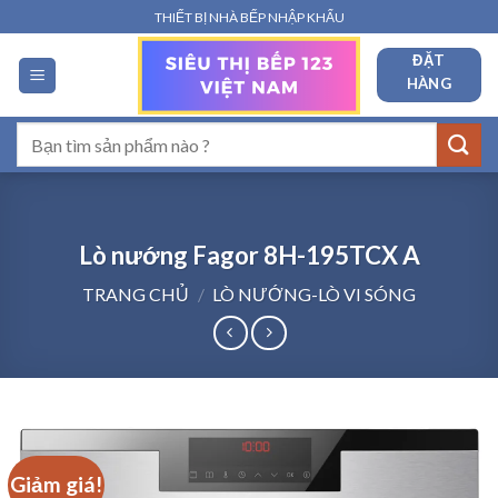
Bỏ
THIẾT BỊ NHÀ BẾP NHẬP KHẨU
qua
ĐẶT
nội
HÀNG
dung
Tìm
kiếm:
Lò nướng Fagor 8H-195TCX A
TRANG CHỦ
/
LÒ NƯỚNG-LÒ VI SÓNG
Giảm giá!