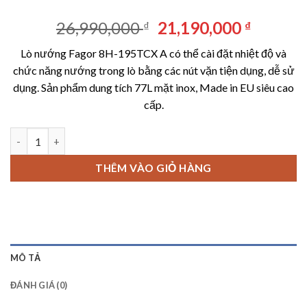
Giá
Giá
26,990,000
21,190,000
₫
₫
gốc
hiện
Lò nướng Fagor 8H-195TCX A có thể cài đặt nhiệt độ và
là:
tại
chức năng nướng trong lò bằng các nút vặn tiện dụng, dễ sử
26,990,000 ₫.
là:
dụng. Sản phẩm dung tích 77L mặt inox, Made in EU siêu cao
21,190,
cấp.
Lò nướng Fagor 8H-195TCX A số lượng
THÊM VÀO GIỎ HÀNG
MÔ TẢ
ĐÁNH GIÁ (0)