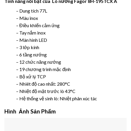
Tính năng nổi bật của
Lò nướng Fagor 8H-195TCX A
– Dung tích 77L
– Màu inox
– Điều khiển cảm ứng
– Tay nắm inox
– Màn hình LED
– 3 lớp kính
– 6 tầng nướng
– 12 chức năng nướng
– 19 chương trình mặc định
– Bộ xử lý TCP
– Nhiêt độ cao nhất: 280°C
– Nhiệt độ mặt trước lò 43°C
– Hệ thống vệ sinh lò: Nhiệt phân xúc tác
Hình Ảnh Sản Phẩm