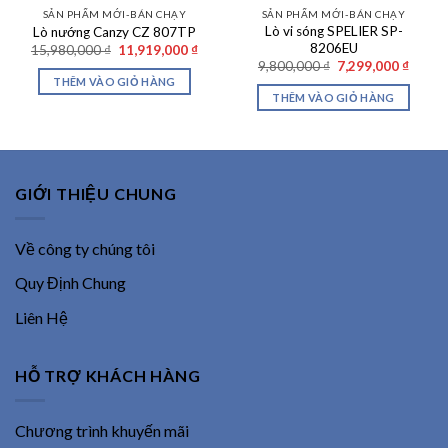
SẢN PHẨM MỚI-BÁN CHẠY
SẢN PHẨM MỚI-BÁN CHẠY
Lò vi sóng SPELIER SP-
Lò nướng Canzy CZ 807TP
8206EU
Giá
Giá
15,980,000
₫
11,919,000
₫
gốc
hiện
Giá
Giá
9,800,000
₫
7,299,000
₫
là:
tại
gốc
hiện
THÊM VÀO GIỎ HÀNG
15,980,000 ₫.
là:
là:
tại
THÊM VÀO GIỎ HÀNG
11,919,000 ₫.
9,800,000 ₫.
là:
7,299,
GIỚI THIỆU CHUNG
Về công ty chúng tôi
Quy Định Chung
Liên Hệ
HỖ TRỢ KHÁCH HÀNG
Chương trình khuyến mãi