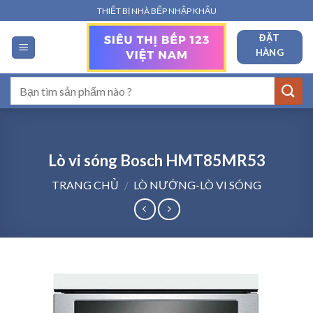
Bỏ
THIẾT BỊ NHÀ BẾP NHẬP KHẨU
qua
ĐẶT
nội
HÀNG
dung
Tìm
kiếm:
Lò vi sóng Bosch HMT85MR53
TRANG CHỦ
/
LÒ NƯỚNG-LÒ VI SÓNG