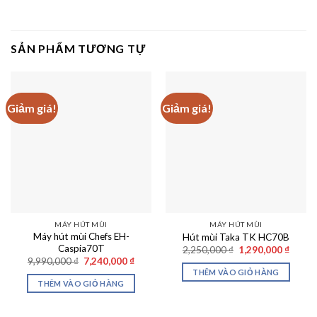
SẢN PHẨM TƯƠNG TỰ
Giảm giá!
Giảm giá!
MÁY HÚT MÙI
MÁY HÚT MÙI
Máy hút mùi Chefs EH-
Hút mùi Taka TK HC70B
Caspia70T
Giá
Giá
2,250,000
₫
1,290,000
₫
gốc
hiện
Giá
Giá
9,990,000
₫
7,240,000
₫
là:
tại
gốc
hiện
THÊM VÀO GIỎ HÀNG
2,250,000 ₫.
là:
là:
tại
THÊM VÀO GIỎ HÀNG
1,290,
9,990,000 ₫.
là:
7,240,000 ₫.