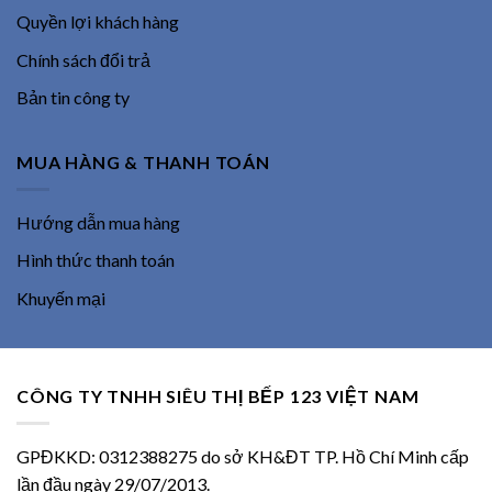
Quyền lợi khách hàng
Chính sách đổi trả
Bản tin công ty
MUA HÀNG & THANH TOÁN
Hướng dẫn mua hàng
Hình thức thanh toán
Khuyến mại
CÔNG TY TNHH SIÊU THỊ BẾP 123 VIỆT NAM
GPĐKKD: 0312388275 do sở KH&ĐT TP. Hồ Chí Minh cấp
lần đầu ngày 29/07/2013.