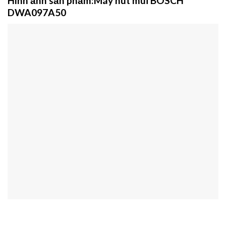
Hình ảnh sản phẩm:Máy hút mùi BOSCH
DWA097A50