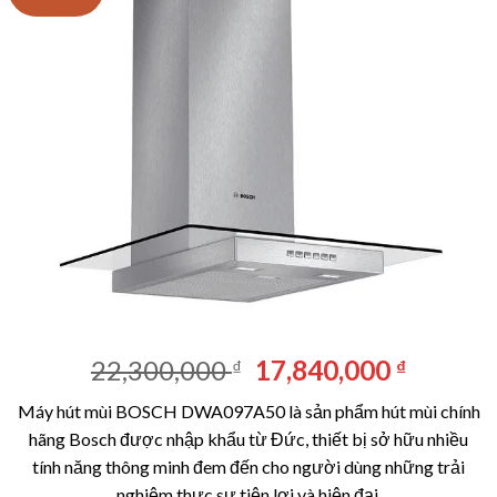
Giá
Giá
22,300,000
17,840,000
₫
₫
gốc
hiện
Máy hút mùi BOSCH DWA097A50 là sản phẩm hút mùi chính
là:
tại
hãng Bosch được nhập khẩu từ Đức, thiết bị sở hữu nhiều
22,300,000 ₫.
là:
tính năng thông minh đem đến cho người dùng những trải
17,840,
nghiệm thực sự tiện lợi và hiện đại.