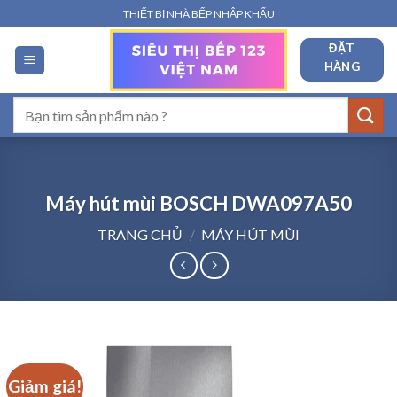
Bỏ
THIẾT BỊ NHÀ BẾP NHẬP KHẨU
qua
ĐẶT
nội
HÀNG
dung
Tìm
kiếm:
Máy hút mùi BOSCH DWA097A50
TRANG CHỦ
/
MÁY HÚT MÙI
Giảm giá!