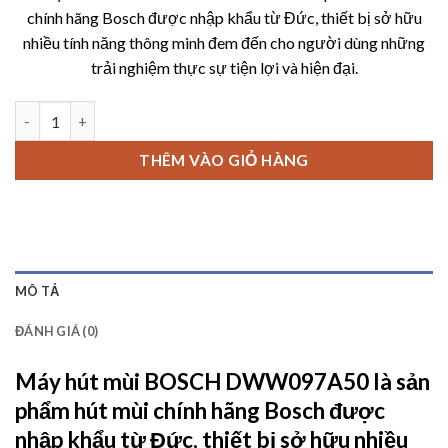
là:
tại
chính hãng Bosch được nhập khẩu từ Đức, thiết bị sở hữu
23,300,000 ₫.
là:
nhiều tính năng thông minh đem đến cho người dùng những
15,000,
trải nghiệm thực sự tiện lợi và hiện đại.
Máy hút mùi BOSCH DWW097A50 số lượng
THÊM VÀO GIỎ HÀNG
MÔ TẢ
ĐÁNH GIÁ (0)
Máy hút mùi BOSCH DWW097A50
là sản
phẩm hút mùi chính hãng Bosch được
nhập khẩu từ Đức, thiết bị sở hữu nhiều