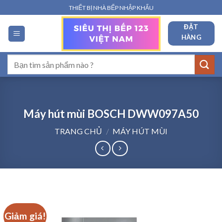
Bỏ
THIẾT BỊ NHÀ BẾP NHẬP KHẨU
qua
ĐẶT
nội
HÀNG
dung
Tìm
kiếm:
Máy hút mùi BOSCH DWW097A50
TRANG CHỦ
/
MÁY HÚT MÙI
Giảm giá!