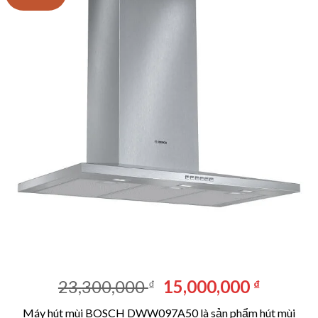
Giá
Giá
23,300,000
15,000,000
₫
₫
gốc
hiện
Máy hút mùi BOSCH DWW097A50 là sản phẩm hút mùi