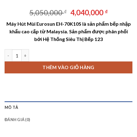
Giá
Giá
5,050,000
4,040,000
₫
₫
gốc
hiện
Máy Hút Mùi Eurosun EH-70K10S
là sản phẩm bếp nhập
là:
tại
khẩu cao cấp từ Malaysia. Sản phẩm được phân phối
5,050,000 ₫.
là:
bởi
Hệ Thống Siêu Thị Bếp 123
4,040,00
Máy Hút Mùi Eurosun EH-70K10S số lượng
THÊM VÀO GIỎ HÀNG
MÔ TẢ
ĐÁNH GIÁ (0)