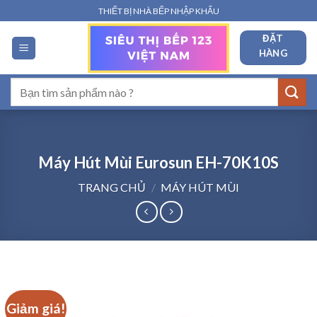
Bỏ
THIẾT BỊ NHÀ BẾP NHẬP KHẨU
qua
ĐẶT
nội
HÀNG
dung
Tìm
kiếm:
Máy Hút Mùi Eurosun EH-70K10S
TRANG CHỦ
/
MÁY HÚT MÙI
Giảm giá!