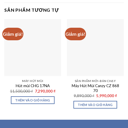
SẢN PHẨM TƯƠNG TỰ
Giảm giá!
Giảm giá!
MÁY HÚT MÙI
SẢN PHẨM MỚI-BÁN CHẠY
Máy Hút Mùi Canzy CZ 868
Hút mùi CHG 17NA
70
Giá
Giá
11,500,000
₫
7,290,000
₫
gốc
hiện
Giá
Giá
9,890,000
₫
5,990,000
₫
là:
tại
gốc
hiện
THÊM VÀO GIỎ HÀNG
11,500,000 ₫.
là:
là:
tại
THÊM VÀO GIỎ HÀNG
7,290,000 ₫.
9,890,000 ₫.
là:
5,990,