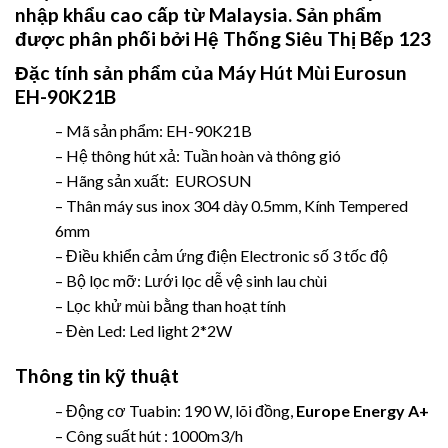
nhập khẩu cao cấp từ Malaysia. Sản phẩm
được phân phối bởi
Hệ Thống Siêu Thị Bếp 123
Đặc tính sản phẩm của
Máy Hút Mùi Eurosun
EH-90K21B
– Mã sản phẩm: EH-90K21B
– Hệ thông hút xả: Tuần hoàn và thông gió
– Hãng sản xuất: EUROSUN
– Thân máy sus inox 304 dày 0.5mm, Kính Tempered
6mm
– Điều khiển cảm ứng điện Electronic số 3 tốc độ
– Bộ lọc mỡ: Lưới lọc dễ vệ sinh lau chùi
– Lọc khử mùi bằng than hoạt tính
– Đèn Led: Led light 2*2W
Thông tin kỹ thuật
– Động cơ Tuabin: 190 W, lõi đồng,
Europe Energy A+
– Công suất hút : 1000m3/h