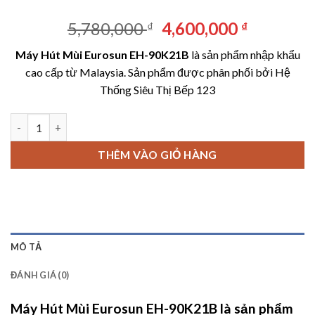
Giá
Giá
5,780,000
4,600,000
₫
₫
gốc
hiện
Máy Hút Mùi Eurosun EH-90K21B
là sản phẩm nhập khẩu
là:
tại
cao cấp từ Malaysia. Sản phẩm được phân phối bởi Hệ
5,780,000 ₫.
là:
Thống Siêu Thị Bếp 123
4,600,00
Máy Hút Mùi Eurosun EH-90K21B số lượng
THÊM VÀO GIỎ HÀNG
MÔ TẢ
ĐÁNH GIÁ (0)
Máy Hút Mùi Eurosun EH-90K21B
là sản phẩm