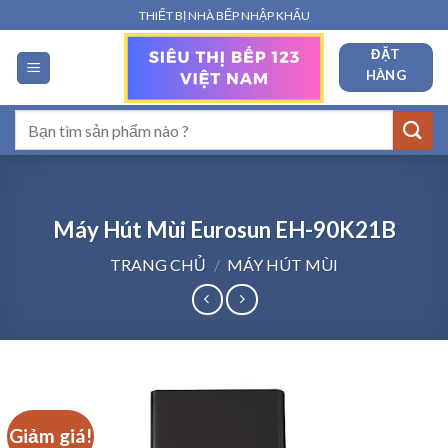
Bỏ
THIẾT BỊ NHÀ BẾP NHẬP KHẨU
qua
ĐẶT
nội
HÀNG
dung
Tìm
kiếm:
Máy Hút Mùi Eurosun EH-90K21B
TRANG CHỦ
/
MÁY HÚT MÙI
Giảm giá!