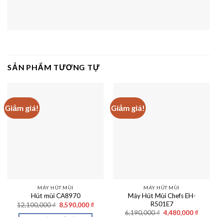
SẢN PHẨM TƯƠNG TỰ
Giảm giá!
Giảm giá!
MÁY HÚT MÙI
MÁY HÚT MÙI
Máy Hút Mùi Chefs EH-
Hút mùi CA8970
R501E7
Giá
Giá
12,100,000
₫
8,590,000
₫
gốc
hiện
Giá
Giá
6,190,000
₫
4,480,000
₫
là:
tại