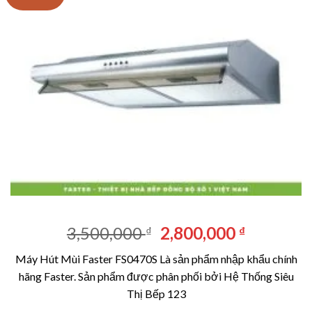
Giá
Giá
3,500,000
2,800,000
₫
₫
gốc
hiện
Máy Hút Mùi Faster FS0470S Là sản phẩm nhập khẩu chính
là:
tại
hãng Faster. Sản phẩm được phân phối bởi Hệ Thống Siêu
3,500,000 ₫.
là:
Thị Bếp 123
2,800,00