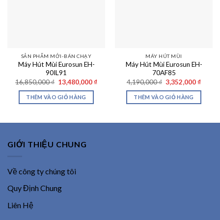
SẢN PHẨM MỚI-BÁN CHẠY
MÁY HÚT MÙI
Máy Hút Mùi Eurosun EH-
Máy Hút Mùi Eurosun EH-
90IL91
70AF85
Giá
Giá
Giá
Giá
16,850,000
₫
13,480,000
₫
4,190,000
₫
3,352,000
₫
gốc
hiện
gốc
hiện
là:
tại
là:
tại
THÊM VÀO GIỎ HÀNG
THÊM VÀO GIỎ HÀNG
16,850,000 ₫.
là:
4,190,000 ₫.
là:
13,480,000 ₫.
3,352,
GIỚI THIỆU CHUNG
Về công ty chúng tôi
Quy Định Chung
Liên Hệ