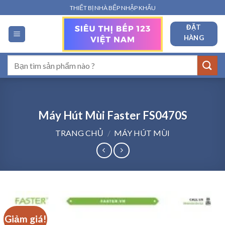
Bỏ
THIẾT BỊ NHÀ BẾP NHẬP KHẨU
qua
ĐẶT
nội
HÀNG
dung
Tìm
kiếm:
Máy Hút Mùi Faster FS0470S
TRANG CHỦ
/
MÁY HÚT MÙI
Giảm giá!