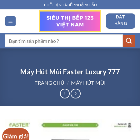
Bỏ
THIẾT BỊ NHÀ BẾP NHẬP KHẨU
qua
ĐẶT
nội
HÀNG
dung
Tìm
kiếm:
Máy Hút Mùi Faster Luxury 777
TRANG CHỦ
/
MÁY HÚT MÙI
Giảm giá!