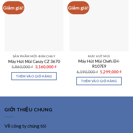
Giảm giá!
Giảm giá!
SẢN PHẨM MỚI-BÁN CHẠY
MÁY HÚT MÙI
Máy Hút Mùi Chefs EH-
Máy Hút Mùi Canzy CZ 3670
R107E9
Giá
Giá
5,860,000
₫
3,160,000
₫
gốc
hiện
Giá
Giá
6,190,000
₫
5,299,000
₫
là:
tại
gốc
hiện
THÊM VÀO GIỎ HÀNG
5,860,000 ₫.
là:
là:
tại
THÊM VÀO GIỎ HÀNG
3,160,000 ₫.
6,190,000 ₫.
là:
5,299,
GIỚI THIỆU CHUNG
Về công ty chúng tôi