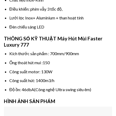
Điều khiển: phím vẫy 3 tốc độ,
Lưới lọc Inox+ Aluminium + than hoạt tính
Đèn chiếu sáng LED
THÔNG SỐ KỸ THUẬT
Máy Hút Mùi Faster
Luxury 777
Kích thước sản phẩm : 700mm/900mm
Ống thoát hút mui :150
Công suất motor: 130W
Công suất hút: 1400m3/h
Độ ồn: 46dbA(Công nghệ Ultra swing siêu êm)
HÌNH ẢNH SẢN PHẨM