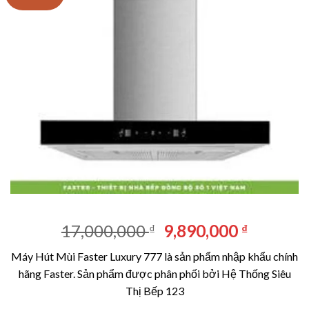
Giá
Giá
17,000,000
9,890,000
₫
₫
gốc
hiện
Máy Hút Mùi Faster Luxury 777 là sản phẩm nhập khẩu chính
là:
tại
hãng Faster. Sản phẩm được phân phối bởi Hệ Thống Siêu
17,000,000 ₫.
là:
Thị Bếp 123
9,890,00