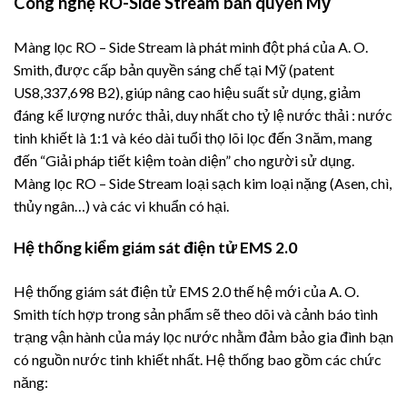
Công nghệ RO-Side Stream bản quyền Mỹ
Màng lọc RO – Side Stream là phát minh đột phá của A. O.
Smith, được cấp bản quyền sáng chế tại Mỹ (patent
US8,337,698 B2), giúp nâng cao hiệu suất sử dụng, giảm
đáng kể lượng nước thải, duy nhất cho tỷ lệ nước thải : nước
tinh khiết là 1:1 và kéo dài tuổi thọ lõi lọc đến 3 năm, mang
đến “Giải pháp tiết kiệm toàn diện” cho người sử dụng.
Màng lọc RO – Side Stream loại sạch kim loại nặng (Asen, chì,
thủy ngân…) và các vi khuẩn có hại.
Hệ thống kiểm giám sát điện tử EMS 2.0
Hệ thống giám sát điện tử EMS 2.0 thế hệ mới của A. O.
Smith tích hợp trong sản phẩm sẽ theo dõi và cảnh báo tình
trạng vận hành của máy lọc nước nhằm đảm bảo gia đình bạn
có nguồn nước tinh khiết nhất. Hệ thống bao gồm các chức
năng: