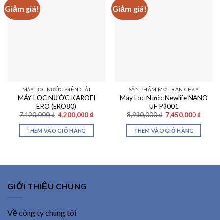
Giảm giá!
Giảm giá!
MÁY LỌC NƯỚC-ĐIỆN GIẢI
SẢN PHẨM MỚI-BÁN CHẠY
MÁY LỌC NƯỚC KAROFI
Máy Lọc Nước Newlife NANO
ERO (ERO80)
UF P3001
Giá
Giá
Giá
Giá
7,120,000
₫
4,200,000
₫
8,930,000
₫
7,450,000
₫
gốc
hiện
gốc
hiện
là:
tại
là:
tại
THÊM VÀO GIỎ HÀNG
THÊM VÀO GIỎ HÀNG
7,120,000 ₫.
là:
8,930,000 ₫.
là:
4,200,000 ₫.
7,450,
GIỚI THIỆU CHUNG
Về công ty chúng tôi