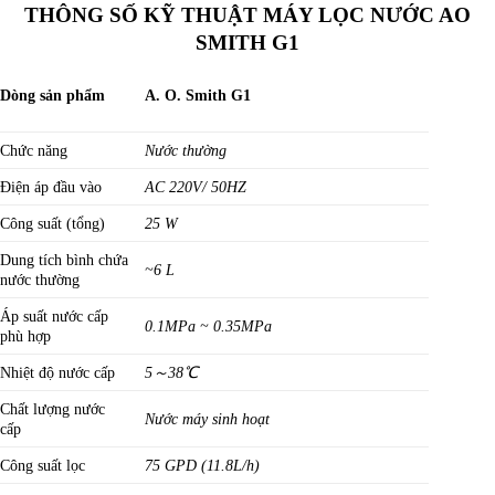
THÔNG SỐ KỸ THUẬT
MÁY LỌC NƯỚC AO
SMITH G1
Dòng sản phẩm
A. O. Smith G1
Chức năng
Nước thường
Điện áp đầu vào
AC 220V/ 50HZ
Công suất (tổng)
25 W
Dung tích bình chứa
~6 L
nước thường
Áp suất nước cấp
0.1MPa ~ 0.35MPa
phù hợp
Nhiệt độ nước cấp
5～38℃
Chất lượng nước
Nước máy sinh hoạt
cấp
Công suất lọc
75 GPD (11.8L/h)