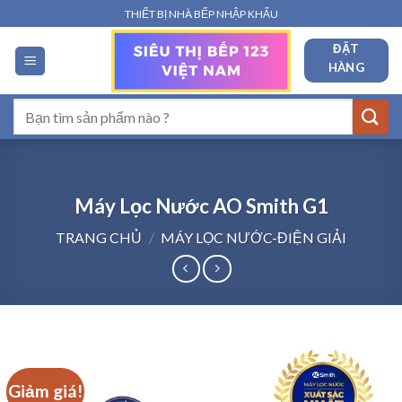
Bỏ
THIẾT BỊ NHÀ BẾP NHẬP KHẨU
qua
ĐẶT
nội
HÀNG
dung
Tìm
kiếm:
Máy Lọc Nước AO Smith G1
TRANG CHỦ
/
MÁY LỌC NƯỚC-ĐIỆN GIẢI
Giảm giá!