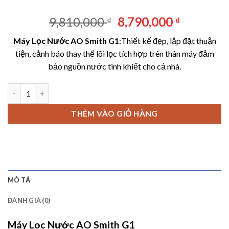
Giá
Giá
9,810,000
8,790,000
₫
₫
gốc
hiện
Máy Lọc Nước AO Smith G1
:Thiết kế đẹp, lắp đặt thuận
là:
tại
tiện, cảnh báo thay thế lõi lọc tích hợp trên thân máy đảm
9,810,000 ₫.
là:
bảo nguồn nước tinh khiết cho cả nhà.
8,790,00
Máy Lọc Nước AO Smith G1 số lượng
THÊM VÀO GIỎ HÀNG
MÔ TẢ
ĐÁNH GIÁ (0)
Máy Lọc Nước AO Smith G1