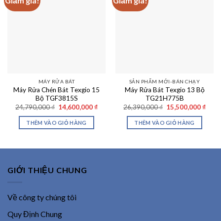
Giảm giá!
Giảm giá!
MÁY RỬA BÁT
SẢN PHẨM MỚI-BÁN CHẠY
Máy Rửa Chén Bát Texgio 15
Máy Rửa Bát Texgio 13 Bộ
Bộ TGF3815S
TG21H775B
Giá
Giá
Giá
Giá
24,790,000
₫
14,600,000
₫
26,390,000
₫
15,500,000
₫
gốc
hiện
gốc
hiện
là:
tại
là:
tại
THÊM VÀO GIỎ HÀNG
THÊM VÀO GIỎ HÀNG
24,790,000 ₫.
là:
26,390,000 ₫.
là:
14,600,000 ₫.
15,50
GIỚI THIỆU CHUNG
Về công ty chúng tôi
Quy Định Chung