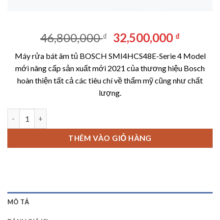
Giá
Giá
46,800,000
32,500,000
₫
₫
gốc
hiện
Máy rửa bát âm tủ BOSCH SMI4HCS48E-Serie 4 Model
là:
tại
mới nâng cấp sản xuất mới 2021 của thương hiệu Bosch
46,800,000 ₫.
là:
hoàn thiện tất cả các tiêu chí về thẩm mỹ cũng như chất
32,500,
lượng.
Máy rửa bát âm tủ BOSCH SMI4HCS48E-Serie 4 số lượng
THÊM VÀO GIỎ HÀNG
MÔ TẢ