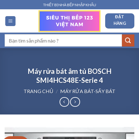
Bỏ
THIẾT BỊ NHÀ BẾP NHẬP KHẨU
qua
ĐẶT
nội
HÀNG
dung
Tìm
kiếm:
Máy rửa bát âm tủ BOSCH
SMI4HCS48E-Serie 4
TRANG CHỦ
/
MÁY RỬA BÁT-SẤY BÁT