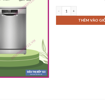
MÁY RỬA BÁT BOSCH SMS6ZCI1
THÊM VÀO GI