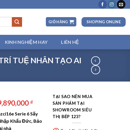
SHOPING ONLINE
GIỎ HÀNG
KINH NGHIỆM HAY
LIÊN HỆ
TRÍ TUỆ NHÂN TẠO AI
TẠI SAO NÊN MUA
á
Giá
9,890,000
₫
SẢN PHẨM TẠI
ốc
hiện
SHOWROOM SIÊU
ci16e Serie 6 Sấy
:
tại
THỊ BẾP 123?
 Nhập Khẩu Đức, Bảo
,290,000 ₫.
là:
ại nhà