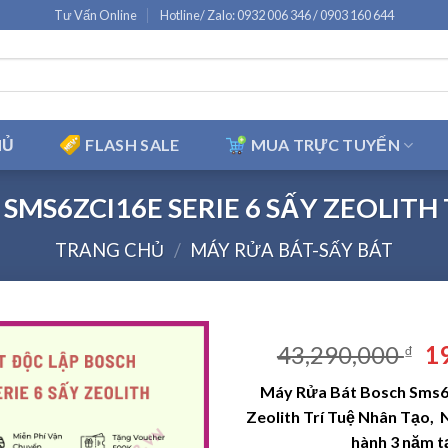
Tư Vấn Online
Hotline/ Zalo: 0932 006 346 / 0903 160 644
HỦ
FLASH SALE
MUA TRỰC TUYẾN
SMS6ZCI16E SERIE 6 SẤY ZEOLITH 
TRANG CHỦ
/
MÁY RỬA BÁT-SẤY BÁT
Gi
43,290,000
1
₫
g
Máy Rửa Bát Bosch Sms6z
là
Zeolith Trí Tuệ Nhân Tạo,
43
hành 3 năm t