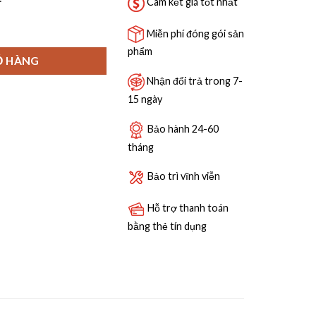
19,890,000 ₫.
Cam kết giá tốt nhất
6E SERIE 6 SẤY ZEOLITH TRÍ TUỆ NHÂN TẠO AI số lượng
Miễn phí đóng gói sản
phẩm
Ỏ HÀNG
Nhận đổi trả trong 7-
15 ngày
Bảo hành 24-60
tháng
Bảo trì vĩnh viễn
Hỗ trợ thanh toán
bằng thẻ tín dụng