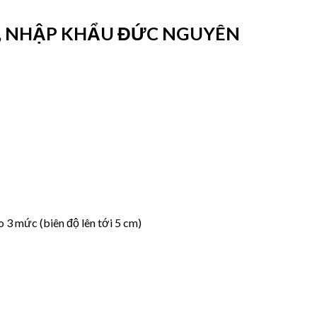
TH, NHẬP KHẨU ĐỨC NGUYÊN
o 3 mức (biên độ lên tới 5 cm)