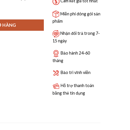
21,690,000 ₫.
Cam kết giá tốt nhất
48E SẤY ZEOLITH số lượng
Miễn phí đóng gói sản
phẩm
Ỏ HÀNG
Nhận đổi trả trong 7-
15 ngày
Bảo hành 24-60
tháng
Bảo trì vĩnh viễn
Hỗ trợ thanh toán
bằng thẻ tín dụng