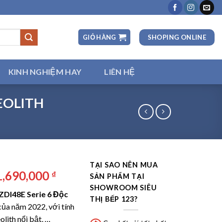
SHOPING ONLINE
GIỎ HÀNG
KINH NGHIỆM HAY
LIÊN HỆ
EOLITH
TẠI SAO NÊN MUA
á
Giá
1,690,000
₫
SẢN PHẨM TẠI
ốc
hiện
SHOWROOM SIÊU
DI48E Serie 6 Độc
:
tại
THỊ BẾP 123?
của năm 2022, với tính
,990,000 ₫.
là:
lith nổi bật, …