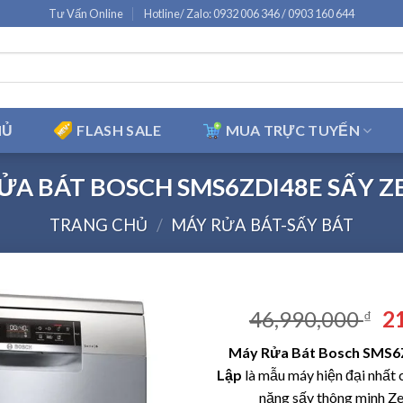
Tư Vấn Online
Hotline/ Zalo: 0932 006 346 / 0903 160 644
HỦ
FLASH SALE
MUA TRỰC TUYẾN
ỬA BÁT BOSCH SMS6ZDI48E SẤY Z
TRANG CHỦ
/
MÁY RỬA BÁT-SẤY BÁT
Gi
46,990,000
2
₫
g
Máy Rửa Bát Bosch SMS6Z
là
Lập
là mẫu máy hiện đại nhất 
46
năng sấy thông minh Zeo