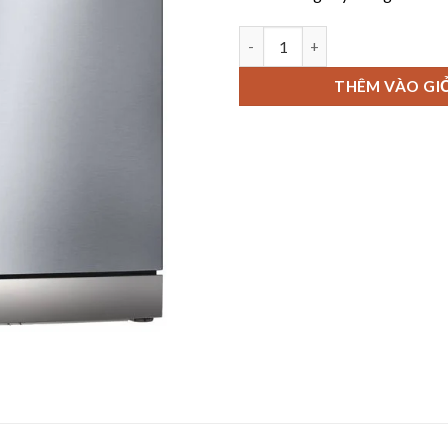
MÁY RỬA BÁT BOSCH SMS6ZDI
THÊM VÀO GI