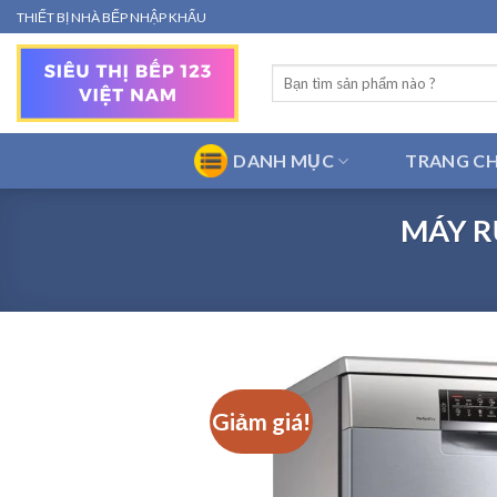
Bỏ
THIẾT BỊ NHÀ BẾP NHẬP KHẨU
qua
nội
Tìm
dung
kiếm:
DANH MỤC
TRANG C
MÁY R
Giảm giá!