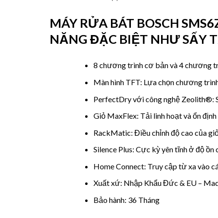
MÁY RỬA BÁT BOSCH SMS6Z
NĂNG ĐẶC BIỆT NHƯ SẤY T
8 chương trình cơ bản và 4 chương tr
Màn hình TFT: Lựa chọn chương trình
PerfectDry với công nghệ Zeolith®: S
Giỏ MaxFlex: Tải linh hoạt và ổn định
RackMatic: Điều chỉnh độ cao của giỏ 
Silence Plus: Cực kỳ yên tĩnh ở độ ồn
Home Connect: Truy cập từ xa vào các
Xuất xứ: Nhập Khẩu Đức & EU – Mad
Bảo hành: 36 Tháng